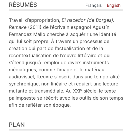
RÉSUMÉS
Plan
Français
English
Texte
Notes
Travail d’appropriation,
El hacedor (de Borges).
Citer cet article
Remake
(2011) de l’écrivain espagnol Agustín
Auteur
Fernández Mallo cherche à acquérir une identité
qui lui soit propre. À travers un processus de
création qui part de l’actualisation et de la
recontextualisation de l’œuvre littéraire et qui
s’étend jusqu’à l’emploi de divers instruments
médiatiques, comme l’image et le matériau
audiovisuel, l’œuvre s’inscrit dans une temporalité
synchronique, non linéaire et requiert une lecture
e
mutante et transmédiale. Au XXI
siècle, le texte
palimpseste se réécrit avec les outils de son temps
afin de refléter son époque.
PLAN