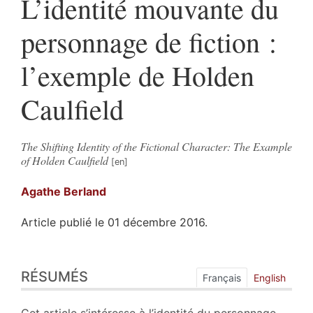
L’identité mouvante du
personnage de fiction :
l’exemple de Holden
Caulfield
The Shifting Identity of the Fictional Character: The Example
of Holden Caulfield
Agathe
Berland
Article publié le 01 décembre 2016.
Résumés
RÉSUMÉS
Plan
Français
English
Texte
Bibliographie
Cet article s’intéresse à l’identité du personnage