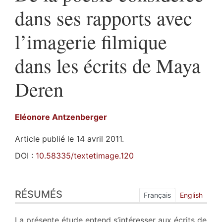
dans ses rapports avec
l’imagerie filmique
dans les écrits de Maya
Deren
Eléonore
Antzenberger
Article publié le 14 avril 2011.
DOI :
10.58335/textetimage.120
Résumés
RÉSUMÉS
Plan
Français
English
Texte
Notes
La présente étude entend s’intéresser aux écrits de