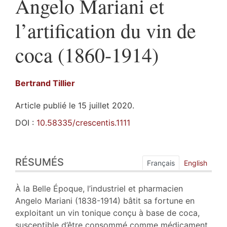
Angelo Mariani et
l’artification du vin de
coca (1860-1914)
Bertrand
Tillier
Article publié le 15 juillet 2020.
DOI :
10.58335/crescentis.1111
Résumés
RÉSUMÉS
Index
Français
English
Plan
Texte
À la Belle Époque, l’industriel et pharmacien
Bibliographie
Angelo Mariani (1838-1914) bâtit sa fortune en
Notes
exploitant un vin tonique conçu à base de coca,
Illustrations
susceptible d’être consommé comme médicament