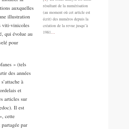
résultant de la numérisation
ations auxquelles
(au moment où cet article est
une illustration
écrit) des numéros depuis la
 viti-vinicoles
création de la revue jusqu’à
1981
…
é, qui évolue au
velé pour
fanes » (tels
artir des années
 s’attache à
ordelais et
 articles sur
doc). Il est
», cette
 partagée par