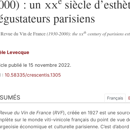
e
000) : un
xx
siècle d’esthè
égustateurs parisiens
th
e
Revue du Vin de France
(1930-2000): the
xx
century of parisiens est
èle
Levecque
icle publié le 15 novembre 2022.
 :
10.58335/crescentis.1305
sumés
ÉSUMÉS
ex
Français
n
te
Revue du Vin de France
(
RVF
), créée en 1927 est une sourc
liographie
plète sur le monde viti-vinicole français du point de vue d
tes
rgeoisie économique et culturelle parisienne. C’est d’abord