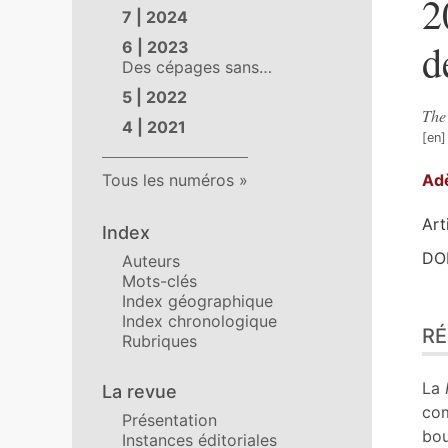
2
7 | 2024
d
6 | 2023
Des cépages sans…
5 | 2022
Th
4 | 2021
Ad
Tous les numéros
Art
Index
DOI
Auteurs
Mots-clés
Index géographique
Ré
Index chronologique
R
Ind
Rubriques
Pla
Tex
La
La revue
Bib
com
Présentation
No
bou
Instances éditoriales