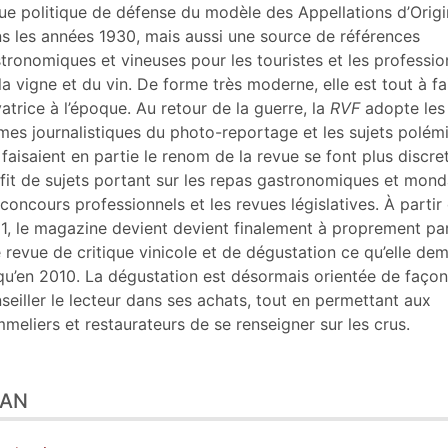
ustrations
ue politique de défense du modèle des Appellations d’Orig
er cet article
s les années 1930, mais aussi une source de références
eur
tronomiques et vineuses pour les touristes et les professio
la vigne et du vin. De forme très moderne, elle est tout à fa
atrice à l’époque. Au retour de la guerre, la
RVF
adopte les
mes journalistiques du photo-reportage et les sujets polém
 faisaient en partie le renom de la revue se font plus discre
fit de sujets portant sur les repas gastronomiques et mond
 concours professionnels et les revues législatives. À partir
1, le magazine devient devient finalement à proprement par
 revue de critique vinicole et de dégustation ce qu’elle de
qu’en 2010. La dégustation est désormais orientée de façon
seiller le lecteur dans ses achats, tout en permettant aux
meliers et restaurateurs de se renseigner sur les crus.
LAN