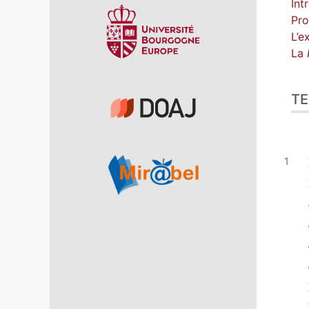
Int
Pro
L’e
La
TE