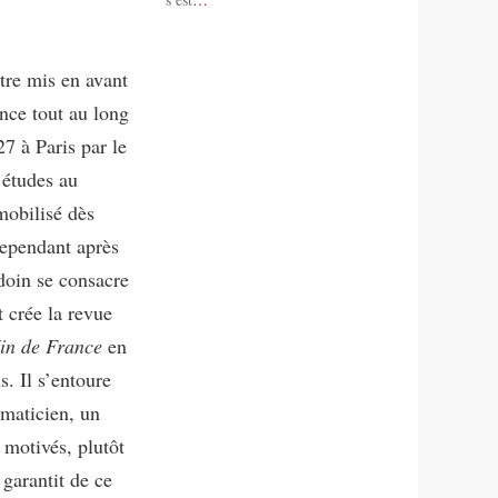
tre mis en avant
ence tout au long
27 à Paris par le
 études au
mobilisé dès
 cependant après
oin se consacre
t crée la revue
in de France
en
. Il s’entoure
ématicien, un
 motivés, plutôt
 garantit de ce