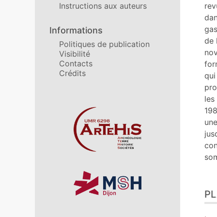
Ill
rev
Instructions aux auteurs
Cit
dan
Aut
gas
Informations
de 
Politiques de publication
nov
Visibilité
Contacts
for
Crédits
qui
pro
les
198
Affiliations/partenaires
une
jus
con
som
P