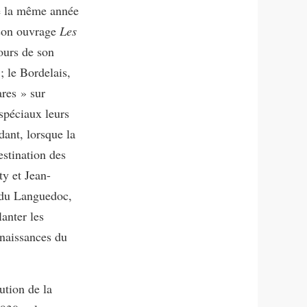
ie la même année
son ouvrage
Les
ours de son
; le Bordelais,
res » sur
spéciaux leurs
ant, lorsque la
stination des
ty et Jean-
 du Languedoc,
anter les
nnaissances du
ution de la