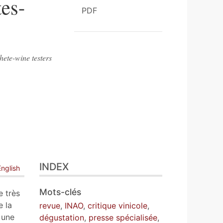
tes-
PDF
hete-wine testers
INDEX
English
Mots-clés
e très
e la
revue
,
INAO
,
critique vinicole
,
 une
dégustation
,
presse spécialisée
,