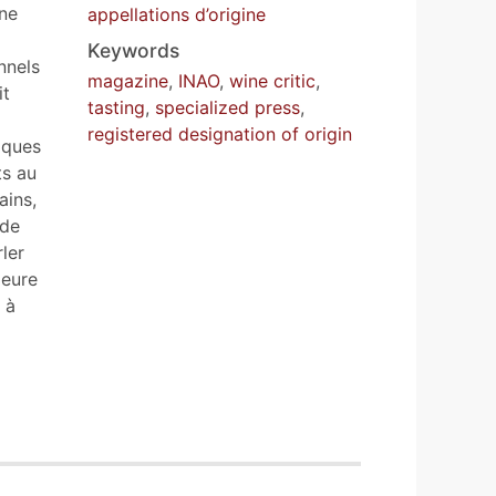
ine
appellations d’origine
Keywords
nnels
magazine
,
INAO
,
wine critic
,
it
tasting
,
specialized press
,
registered designation of origin
iques
ts au
ains,
 de
ler
meure
 à