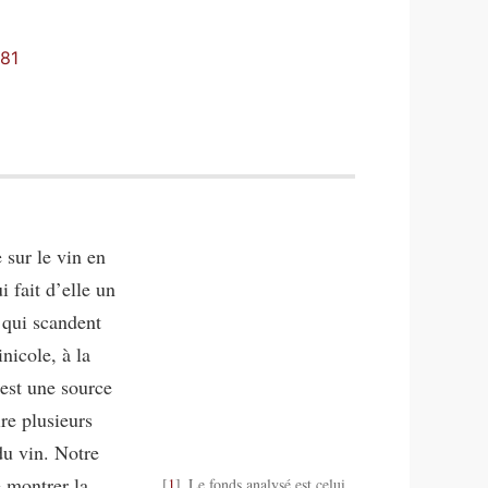
981
 sur le vin en
i fait d’elle un
 qui scandent
nicole, à la
 est une source
re plusieurs
du vin. Notre
e montrer la
1
Le fonds analysé est celui