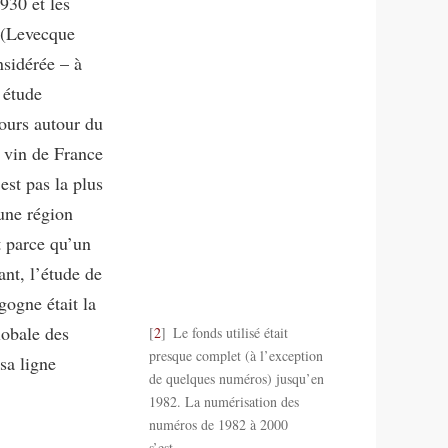
930 et les
(Levecque
nsidérée – à
 étude
cours autour du
 vin de France
’est pas la plus
 une région
t parce qu’un
ant, l’étude de
gogne était la
lobale des
2
Le fonds utilisé était
presque complet (à l’exception
sa ligne
de quelques numéros) jusqu’en
1982. La numérisation des
numéros de 1982 à 2000
s’est
…