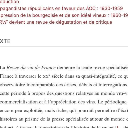
roduction
pagandistes républicains en faveur des AOC : 1930-1959
xpression de la bourgeoisie et de son idéal vineux : 1960-1
RVF
devient une revue de dégustation et de critique
XTE
La
Revue du vin de France
demeure la seule revue spécialisée
e
France à traverser le
xx
siècle dans sa quasi-intégralité, ce qu
observatoire incomparable des crises, débats et interrogations
cette période à propos des questions relatives au monde viti-vi
commercialisation et à l’appréciation des vins. Le périodique
encore peu exploitée, mais riche, qui pourrait permettre d’écri
histoires au prisme de la presse spécialisée autour du monde 
but est, à travers la description de l’histoire de la revue
1
, d