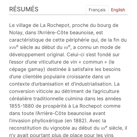
Résumés
RÉSUMÉS
Index
Français
English
Plan
Texte
Le village de La Rochepot, proche du bourg de
Bibliographie
Nolay, dans l’Arrière-Côte beaunoise, est
Notes
caractéristique de cette périphérie qui, de la fin du
Illustrations
e
e
xviii
siècle au début du
xx
, a connu un mode de
Citer cet article
développement original. Celui-ci s’est fondé sur
Auteur
l’essor d’une viticulture de vin « commun » (le
cépage gamay) destinée à satisfaire les besoins
d’une clientèle populaire croissante dans un
contexte d’urbanisation et d’industrialisation. La
conversion viticole au détriment de l’agriculture
céréalière traditionnelle culmina dans les années
1855-1880 de prospérité à La Rochepot comme
dans toute l’Arrière-Côte beaunoise avant
l’invasion phylloxérique (en 1882). Avec la
e
reconstitution du vignoble au début du
xx
siècle, il
n’y avait pourtant plus de place pour les vins