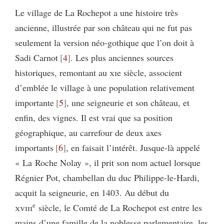
Le village de La Rochepot a une histoire très
ancienne, illustrée par son château qui ne fut pas
seulement la version néo-gothique que l’on doit à
Sadi Carnot
4
. Les plus anciennes sources
historiques, remontant au
xi
e siècle, associent
d’emblée le village à une population relativement
importante
5
, une seigneurie et son château, et
enfin, des vignes. Il est vrai que sa position
géographique, au carrefour de deux axes
importants
6
, en faisait l’intérêt. Jusque-là appelé
« La Roche Nolay », il prit son nom actuel lorsque
Régnier Pot, chambellan du duc Philippe-le-Hardi,
acquit la seigneurie, en 1403. Au début du
e
xviii
siècle, le Comté de La Rochepot est entre les
mains d’une famille de la noblesse parlementaire, les