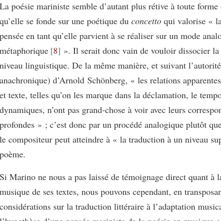
La poésie mariniste semble d’autant plus rétive à toute forme 
qu’elle se fonde sur une poétique du
concetto
qui valorise « la
pensée en tant qu’elle parvient à se réaliser sur un mode anal
métaphorique
8
». Il serait donc vain de vouloir dissocier la
niveau linguistique. De la même manière, et suivant l’autorité
anachronique) d’Arnold Schönberg, « les relations apparente
et texte, telles qu’on les marque dans la déclamation, le temp
dynamiques, n’ont pas grand‑chose à voir avec leurs corresp
profondes » ; c’est donc par un procédé analogique plutôt que
le compositeur peut atteindre à « la traduction à un niveau su
poème.
Si Marino ne nous a pas laissé de témoignage direct quant à l
musique de ses textes, nous pouvons cependant, en transposan
considérations sur la traduction littéraire à l’adaptation music
l’hypothèse d’une pensée mariniste de la poésie en musique ce