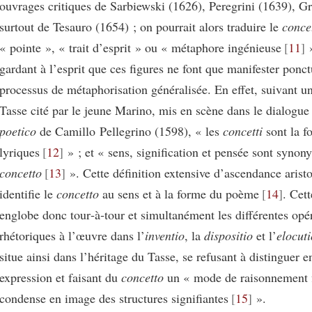
ouvrages critiques de Sarbiewski (1626), Peregrini (1639), Gr
surtout de Tesauro (1654) ; on pourrait alors traduire le
conce
« pointe », « trait d’esprit » ou « métaphore ingénieuse
11
»
gardant à l’esprit que ces figures ne font que manifester ponc
processus de métaphorisation généralisée. En effet, suivant u
Tasse cité par le jeune Marino, mis en scène dans le dialogu
poetico
de Camillo Pellegrino (1598), « les
concetti
sont la f
lyriques
12
» ; et « sens, signification et pensée sont synon
concetto
13
». Cette définition extensive d’ascendance aristo
identifie le
concetto
au sens et à la forme du poème
14
. Cet
englobe donc tour‑à‑tour et simultanément les différentes opé
rhétoriques à l’œuvre dans l’
inventio
, la
dispositio
et l’
elocuti
situe ainsi dans l’héritage du Tasse, se refusant à distinguer e
expression et faisant du
concetto
un « mode de raisonnement f
condense en image des structures signifiantes
15
».