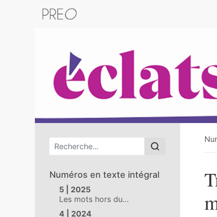
Retour au catalogue de la plateform
Nu
Menu principal
T
Numéros en texte intégral
5 | 2025
m
Les mots hors du…
4 | 2024