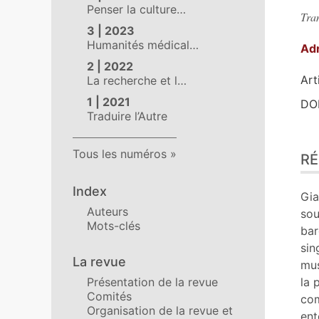
Penser la culture…
Tra
3 | 2023
Humanités médical…
Ad
2 | 2022
Art
La recherche et l…
1 | 2021
DOI
Traduire l’Autre
Ré
Tous les numéros
R
Ind
Pla
Index
Tex
Gia
Bib
Auteurs
sou
Mots-clés
An
bar
No
sin
La revue
Ill
mus
Cit
la 
Présentation de la revue
Aut
Comités
com
Organisation de la revue et
ent