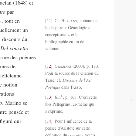
acìan (1648) et
tto
par
, tout en
11
Cf.
Hersant
, notamment
le chapitre « Généalogie du
tuellement un
conceptisme » et la
n discours du
bibliographie en fin de
e
Del concetto
volume.
orme des poèmes
ymes de
12
Graziani
(2000), p. 170.
Pour la source de la citation du
télicienne
Tasse, cf.
Discours de l’Art
te notion
Poétique
dans
Tasso
.
rations
13
Ibid.
, p. 163. C’est cette
o
. Marino se
fois Pellegrino lui‑même qui
ntre pensée et
s’exprime.
iguré qui
14
Pour l’influence de la
pensée d’Aristote sur cette
définition du
concetto
, voir à