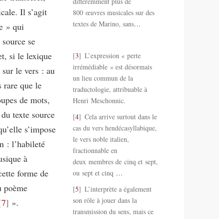
différemment plus de
ale. Il s’agit
800 œuvres musicales sur des
textes de Marino, sans
…
e » qui
e source se
et, si le lexique
3
L’expression « perte
irrémédiable » est désormais
sur le vers : au
un lieu commun de la
 rare que le
traductologie, attribuable à
oupes de mots,
Henri Meschonnic.
 du texte source
4
Cela arrive surtout dans le
squ’elle s’impose
cas du vers hendécasyllabique,
le vers noble italien,
n : l’habileté
fractionnable en
usique à
deux membres de cinq et sept,
cette forme de
ou sept et cinq
…
du poème
5
L’interprète a également
son rôle à jouer dans la
7
».
transmission du sens, mais ce