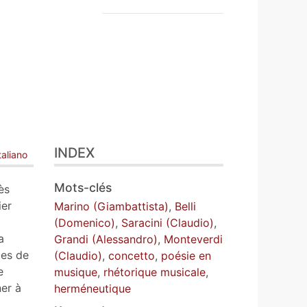
INDEX
taliano
Mots-clés
ès
ier
Marino (Giambattista)
,
Belli
(Domenico)
,
Saracini (Claudio)
,
a
Grandi (Alessandro)
,
Monteverdi
les de
(Claudio)
,
concetto
,
poésie en
e
musique
,
rhétorique musicale
,
ner à
herméneutique