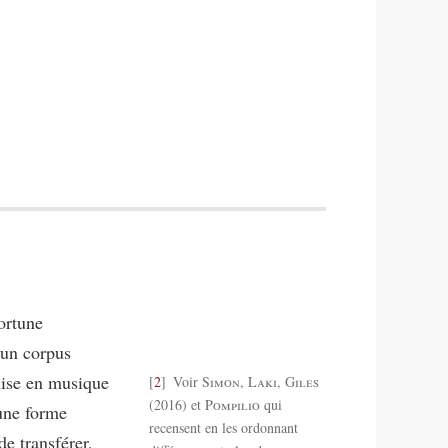
ortune
 un corpus
ise en musique
2
Voir
Simon
,
Laki
,
Giles
(2016) et
Pompilio
qui
’une forme
recensent en les ordonnant
e transférer,