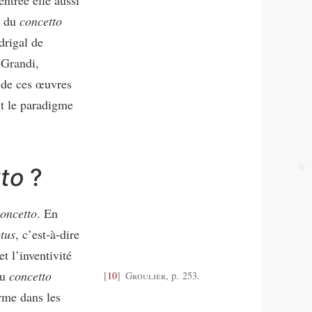
s du
concetto
drigal de
 Grandi,
 de ces œuvres
nt le paradigme
to
?
oncetto
. En
tus
, c’est‑à‑dire
et l’inventivité
du
concetto
10
Groulier
, p. 253.
rme dans les