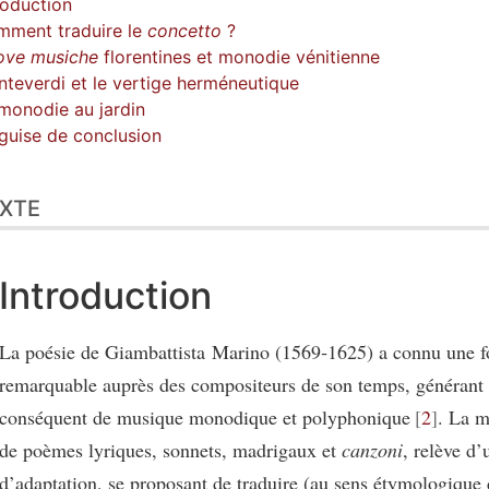
roduction
ment traduire le
concetto
?
ove musiche
florentines et monodie vénitienne
teverdi et le vertige herméneutique
monodie au jardin
guise de conclusion
XTE
Introduction
La poésie de Giambattista Marino (1569‑1625) a connu une f
remarquable auprès des compositeurs de son temps, générant
conséquent de musique monodique et polyphonique
2
. La m
de poèmes lyriques, sonnets, madrigaux et
canzoni
, relève d
d’adaptation, se proposant de traduire (au sens étymologique d