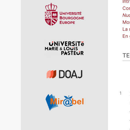
Int
Com
Nu
Mon
La 
En 
TE