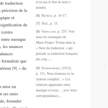
n’est pas le lieu de nous y
de traduction
étendre.
 précision de la
6
Ricœur
, p. 16‑17.
ogique et
7
Ibid
., p. 15.
 signification du
 (certes
8
Groulier
, p. 253. Voir
aussi les remarques de
s entre musique
Marie‑France Tristan dans la
o, les nuances
« Note du traducteur » qui
ondances
précède sa traduction française
des cinq
…
 formaliste que
périeur
9
» du
9
Schoenberg
, [1912],
p. 121. Nous donnons ici la
citation complète : « Les
relations apparentes entre
a mise en
musique et texte,… avec leurs
t ses rares
correspondances
…
ale, formuler
ntrée elle aussi