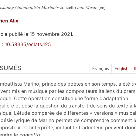
nslating Giambattista Marino’s
concetto
into Music
rien
Alix
icle publié le 15 novembre 2021.
 :
10.58335/eclats.125
sumés
ÉSUMÉS
ex
Français
English
I
n
te
mbattista Marino, prince des poètes en son temps, a été tr
liographie
vent mis en musique par les compositeurs italiens du prem
nexe
oque. Cette opération constitue une forme d’adaptation
tes
gulière et pose la question du transfert de sens du texte à l
ustrations
ique. L’étude comparée de différentes « versions » musica
er cet article
poésie lyrique de Marino permet de comprendre comment l
eur
positeur et l’interprète, imitant le traducteur, peuvent don
endre le
concetto
.