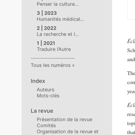
Penser la culture…
3 | 2023
Humanités médical…
2 | 2022
La recherche et l…
Écl
1 | 2021
Traduire l’Autre
Sch
and
Tous les numéros
The
Index
com
Auteurs
yea
Mots-clés
Écl
La revue
res
Présentation de la revue
top
Comités
Organisation de la revue et
tha