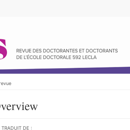
e
revue
verview
TRADUIT DE :