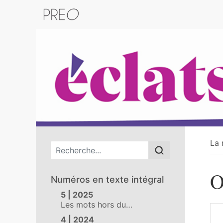
Retour au catalogue de la plateform
La 
Menu principal
O
Numéros en texte intégral
5 | 2025
Les mots hors du…
4 | 2024