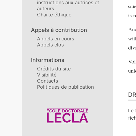
instructions aux autrices et
sci
auteurs
Charte éthique
is 
Ano
Appels à contribution
wit
Appels en cours
Appels clos
div
Informations
Vol
Crédits du site
uni
Visibilité
Contacts
Politiques de publication
DR
Le 
Affiliations/partenaires
fic