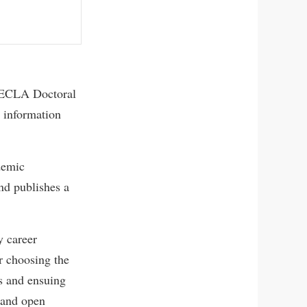
 LECLA Doctoral
, information
demic
nd publishes a
y career
r choosing the
s and ensuing
y and open