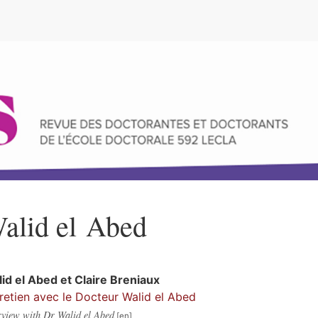
e
alid
el Abed
lid
el Abed
et
Claire
Breniaux
retien avec le Docteur Walid el Abed
rview with Dr Walid el Abed