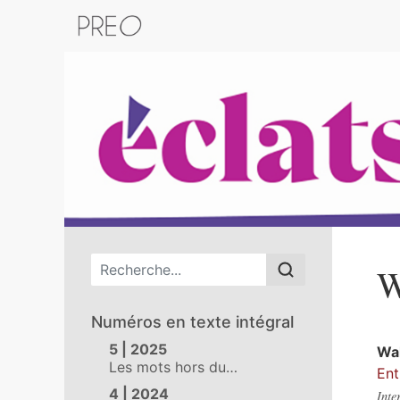
Retour au catalogue de la plateform
Menu principal
W
Numéros en texte intégral
5 | 2025
Wa
Les mots hors du…
Ent
4 | 2024
Inte