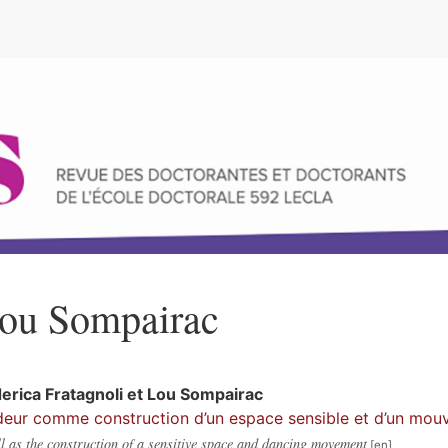
e
ou
Sompairac
derica
Fratagnoli
et
Lou
Sompairac
deur comme construction d’un espace sensible et d’un mo
l as the construction of a sensitive space and dancing movement