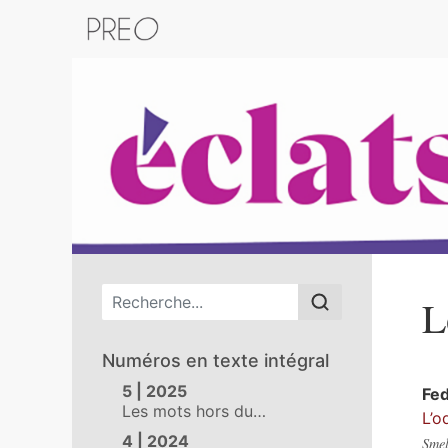
Retour au catalogue de la plateform
Menu principal
L
Numéros en texte intégral
5 | 2025
Fe
Les mots hors du…
L’o
4 | 2024
Smel