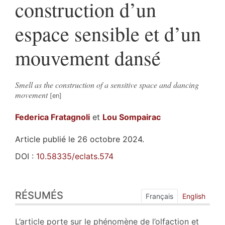
construction d’un
espace sensible et d’un
mouvement dansé
Smell as the construction of a sensitive space and dancing
movement
Federica
Fratagnoli
et
Lou
Sompairac
Article publié le 26 octobre 2024.
DOI :
10.58335/eclats.574
Résumés
RÉSUMÉS
Index
Français
English
Plan
Texte
L’article porte sur le phénomène de l’olfaction et