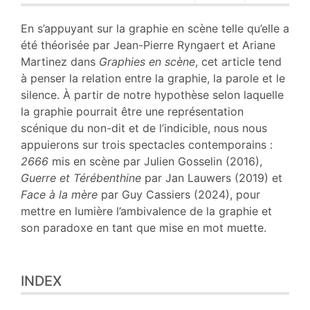
Plan
Texte
En s’appuyant sur la graphie en scène telle qu’elle a
Bibliographie
été théorisée par Jean-Pierre Ryngaert et Ariane
Notes
Martinez dans
Graphies en scène
, cet article tend
Citer cet article
à penser la relation entre la graphie, la parole et le
Auteur
silence. À partir de notre hypothèse selon laquelle
la graphie pourrait être une représentation
scénique du non-dit et de l’indicible, nous nous
appuierons sur trois spectacles contemporains :
2666
mis en scène par Julien Gosselin (2016),
Guerre et Térébenthine
par Jan Lauwers (2019) et
Face à la mère
par Guy Cassiers (2024), pour
mettre en lumière l’ambivalence de la graphie et
son paradoxe en tant que mise en mot muette.
INDEX