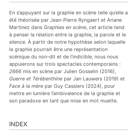
Plan
Texte
En s’appuyant sur la graphie en scène telle qu’elle a
Bibliographie
été théorisée par Jean-Pierre Ryngaert et Ariane
Notes
Martinez dans
Graphies en scène
, cet article tend
Citer cet article
à penser la relation entre la graphie, la parole et le
Auteur
silence. À partir de notre hypothèse selon laquelle
la graphie pourrait être une représentation
scénique du non-dit et de l’indicible, nous nous
appuierons sur trois spectacles contemporains :
2666
mis en scène par Julien Gosselin (2016),
Guerre et Térébenthine
par Jan Lauwers (2019) et
Face à la mère
par Guy Cassiers (2024), pour
mettre en lumière l’ambivalence de la graphie et
son paradoxe en tant que mise en mot muette.
INDEX