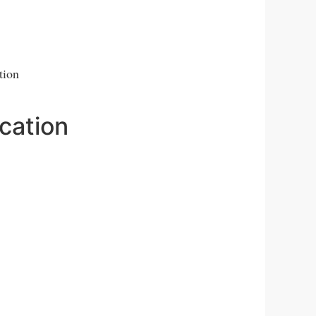
tion
ication