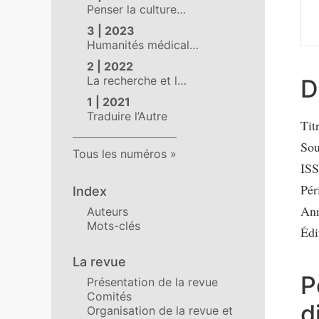
Penser la culture…
3 | 2023
Humanités médical…
2 | 2022
La recherche et l…
D
1 | 2021
Traduire l’Autre
Tit
Sou
Tous les numéros
ISS
Pér
Index
Ann
Auteurs
Mots-clés
Édi
La revue
P
Présentation de la revue
Comités
d
Organisation de la revue et