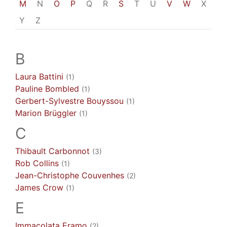
M
N
O
P
Q
R
S
T
U
V
W
X
Y
Z
B
Laura
Battini
(1)
Pauline
Bombled
(1)
Gerbert-Sylvestre
Bouyssou
(1)
Marion
Brüggler
(1)
C
Thibault
Carbonnot
(3)
Rob
Collins
(1)
Jean-Christophe
Couvenhes
(2)
James
Crow
(1)
E
Immacolata
Eramo
(2)