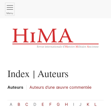
Menu
Index |
Auteurs
Auteurs
Auteurs d’une œuvre commentée
A
B
C
D
E
F
G
H
I
J
K
L