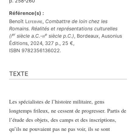
p. 258-260
Référence(s) :
Benoît
Lefebvre
,
Combattre de loin chez les
Romains. Réalités et représentations culturelles
er
e
(
i
siècle a.C.-
iii
siècle p.C.)
, Bordeaux, Ausonius
Éditions, 2024, 327 p., 25 €,
ISBN 9782356136022.
Texte
TEXTE
Citer cet article
Auteur
Les spécialistes de l’histoire militaire, gens
longtemps frileux, ne cessent de progresser. Partis de
l’étude des objets, des camps et des inscriptions,
qu’ils ne pouvaient pas ne pas voir, ils se sont