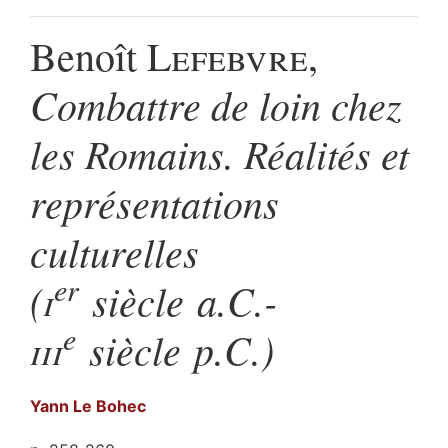
Benoît
Lefebvre
,
Combattre de loin chez
les Romains. Réalités et
représentations
culturelles
er
(
i
siècle a.C.-
e
iii
siècle p.C.)
Yann
Le Bohec