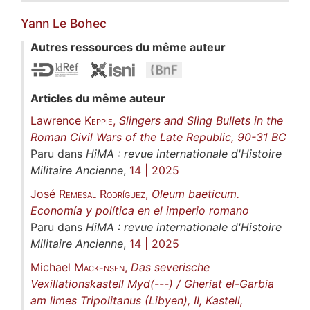
Yann
Le Bohec
Autres ressources du même auteur
Articles du même auteur
Lawrence
Keppie
,
Slingers and Sling Bullets in the
Roman Civil Wars of the Late Republic, 90-31 BC
Paru dans
HiMA : revue internationale d'Histoire
Militaire Ancienne
,
14 | 2025
José
Remesal Rodríguez
,
Oleum baeticum.
Economía y política en el imperio romano
Paru dans
HiMA : revue internationale d'Histoire
Militaire Ancienne
,
14 | 2025
Michael
Mackensen
,
Das severische
Vexillationskastell Myd(---) / Gheriat el-Garbia
am limes Tripolitanus (Libyen), II, Kastell,