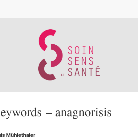
e
eywords – anagnorisis
uis
Mühlethaler