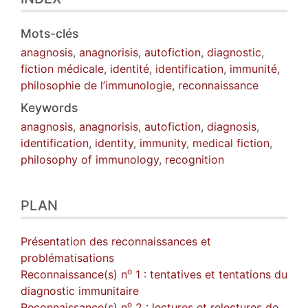
Mots-clés
anagnosis
,
anagnorisis
,
autofiction
,
diagnostic
,
fiction médicale
,
identité
,
identification
,
immunité
,
philosophie de l’immunologie
,
reconnaissance
Keywords
anagnosis
,
anagnorisis
,
autofiction
,
diagnosis
,
identification
,
identity
,
immunity
,
medical fiction
,
philosophy of immunology
,
recognition
PLAN
Présentation des reconnaissances et
problématisations
o
Reconnaissance(s) n
1 : tentatives et tentations du
diagnostic immunitaire
o
Reconnaissance(s) n
2 : lectures et relectures de