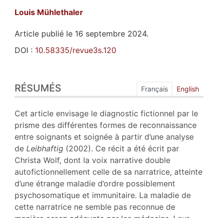
Louis
Mühlethaler
Article publié le 16 septembre 2024.
DOI :
10.58335/revue3s.120
Résumés
RÉSUMÉS
Index
Français
English
Plan
Texte
Cet article envisage le diagnostic fictionnel par le
Bibliographie
prisme des différentes formes de reconnaissance
Notes
entre soignants et soignée à partir d’une analyse
Citer cet article
de
Leibhaftig
(2002). Ce récit a été écrit par
Auteur
Christa Wolf, dont la voix narrative double
autofictionnellement celle de sa narratrice, atteinte
d’une étrange maladie d’ordre possiblement
psychosomatique et immunitaire. La maladie de
cette narratrice ne semble pas reconnue de