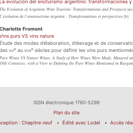
La evolución del enoturismo argentino: transformaciones y
The Evolution of Argentine Wine Tourism: Transformations and Prospects
L’évolution de l’œnotourisme argentin : Transformations et perspectives
Charlotte
Fromont
Vins purs VS vins nature
Étude des modes d’élaboration, d’élevage et de conservatio
e
e
des
xvi
au
xviii
siècles pour définir les vins purs mentionn
Pure Wines VS Nature Wines. A Study of How Wines Were Made, Matured and 
18th Centuries, with a View to Defining the Pure Wines Mentioned in Burgun
ISSN électronique 1760-5296
Plan du site
ception : Chapitre neuf
Édité avec Lodel
Accès rés