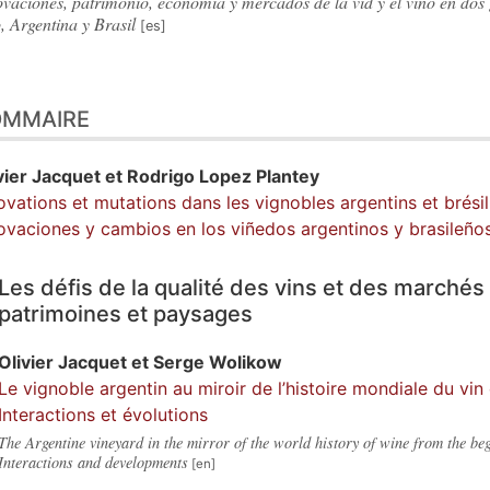
ovaciones, patrimonio, economía y mercados de la vid y el vino en do
, Argentina y Brasil
OMMAIRE
vier
Jacquet
et
Rodrigo
Lopez Plantey
ovations et mutations dans les vignobles argentins et brésili
ovaciones y cambios en los viñedos argentinos y brasileños
Les défis de la qualité des vins et des marchés 
patrimoines et paysages
Olivier
Jacquet
et
Serge
Wolikow
Le vignoble argentin au miroir de l’histoire mondiale du vi
Interactions et évolutions
The Argentine vineyard in the mirror of the world history of wine from the beg
Interactions and developments