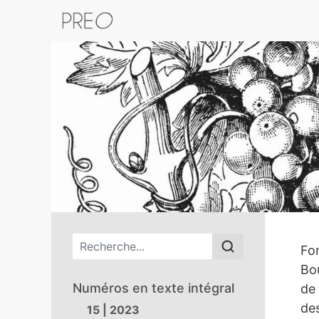
Retour au catalogue de la plateform
Menu principal
PR
Fon
Bo
Numéros en texte intégral
de 
des
15 | 2023