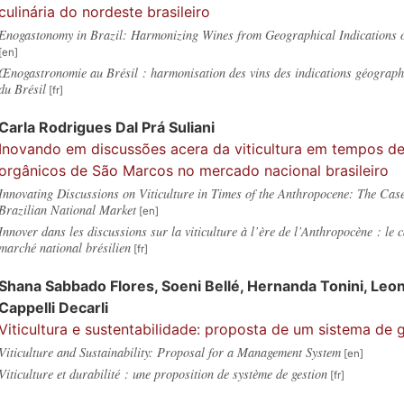
culinária do nordeste brasileiro
Enogastonomy in Brazil: Harmonizing Wines from Geographical Indications o
Œnogastronomie au Brésil : harmonisation des vins des indications géograph
du Brésil
Carla
Rodrigues Dal Prá Suliani
Inovando em discussões acera da viticultura em tempos de
orgânicos de São Marcos no mercado nacional brasileiro
Innovating Discussions on Viticulture in Times of the Anthropocene: The Cas
Brazilian National Market
Innover dans les discussions sur la viticulture à l’ère de l’Anthropocène : le 
marché national brésilien
Shana Sabbado
Flores
,
Soeni
Bellé
,
Hernanda
Tonini
,
Leo
Cappelli Decarli
Viticultura e sustentabilidade: proposta de um sistema de 
Viticulture and Sustainability: Proposal for a Management System
Viticulture et durabilité : une proposition de système de gestion