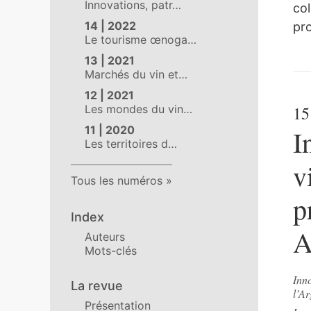
Innovations, patr…
col
14 | 2022
pro
Le tourisme œnoga…
13 | 2021
Marchés du vin et…
12 | 2021
Les mondes du vin…
15
11 | 2020
I
Les territoires d…
v
Tous les numéros
p
Index
A
Auteurs
Mots-clés
Inno
La revue
l’Ar
Présentation