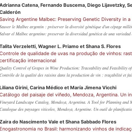
Adrianna
Catena
,
Fernando
Buscema
,
Diego
Lijavetzky
,
S
Calderón
Saving Argentine Malbec: Preserving Genetic Diversity in a 
Sauver le Malbec argentin : préserver la diversité génétique d'un cépage millé
Salvar el Malbec argentino: preservar la diversidad genética de una variedad
Talita
Verzeletti
,
Wagner L.
Priamo
et
Shana S.
Flores
Controle de qualidade de uvas na produção de vinhos: rast
certificação internacional
Quality Control of Grapes in Wine Production: Traceability and Feasibility of 
Contrôle de la qualité des raisins dans la production de vin : traçabilité et fai
Liliana
Girini
,
Carina
Médico
et
María Jimena
Vicchi
Catálogo del paisaje del viñedo, Mendoza, Argentina. Un in
Vineyard Landscape Catalog, Mendoza, Argentina. A Tool for Planning and
Catalogue des paysages viticoles, Mendoza, Argentine. Un outil de planificatio
Zaira
do Nascimento Vale
et
Shana
Sabbado Flores
Enogastronomia no Brasil: harmonizando vinhos de indica