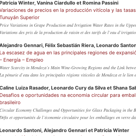
Patricia
Winter
,
Vanina
Ciardullo
et
Romina
Passini
Variaciones de precios en la producción vitícola y las tasa
Tunuyán Superior
Price Variations in Grape Production and Irrigation Water Rates in the Upp
Variations des prix de la production de raisin et des tarifs de l’eau d’irrigat
Alejandro
Gennari
,
Félix Sebastián
Riera
,
Leonardo
Santon
La escasez de agua en las principales regiones de expansi
– Energía – Empleo
Water Scarcity in Mendoza’s Main Wine-Growing Regions and the Link betw
La pénurie d’eau dans les principales régions viticoles de Mendoza et le lien e
Caline Luiza
Rasador
,
Leonardo
Cury da Silva
et
Shana
Sa
Desafios e oportunidades na economia circular para embala
brasileiro
Circular Economy Challenges and Opportunities for Glass Packaging in the B
Défis et opportunités de l’économie circulaire pour les emballages en verre dan
Leonardo
Santoni
,
Alejandro
Gennari
et
Patricia
Winter