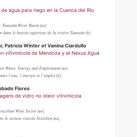
s de agua para riego en la Cuenca del Río
er Tunuyán River Basin
ion dans le bassin supérieur de la rivière Tunuyán
i
,
Patricia
Winter
et
Vanina
Ciardullo
ón vitivinícola de Mendoza y el Nexus Agua
een Water, Energy and Employment
ntre l’eau, l’énergie et l’emploi
bbado Flores
gens de vidro no steor vitivinicola
razilian Wine Sector
s le secteur viticole brésilien