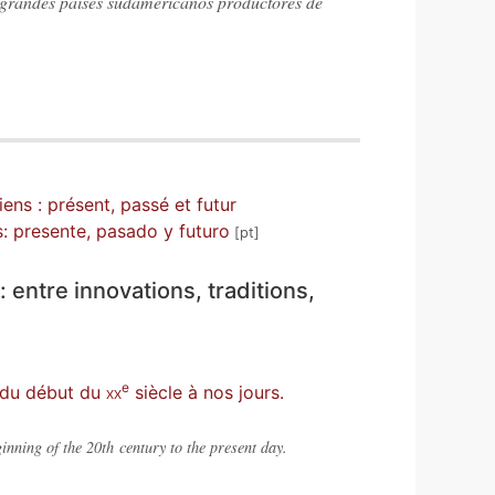
s grandes países sudamericanos productores de
ens : présent, passé et futur
: presente, pasado y futuro
: entre innovations, traditions,
e
n du début du
xx
siècle à nos jours.
inning of the 20th century to the present day.