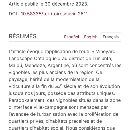
Article publié le 30 décembre 2023.
DOI :
10.58335/territoiresduvin.2611
Résumés
RÉSUMÉS
Index
Español
English
Français
Plan
Texte
L’article évoque l’application de l’outil « Vineyard
Bibliographie
Landscape Catalogue » au district de Lunlunta,
Notes
Maipú, Mendoza, Argentine, où sont concentrés les
Illustrations
vignobles les plus anciens de la région. Ce
Citer cet article
paysage, hérité de la modernisation de la
Auteurs
e
viticulture à la fin du
xix
siècle et de son évolution
jusqu’à nos jours, possède des attributs uniques.
Paradoxalement, ces vignobles situés dans la zone
d’interface ville-campagne sont menacés par
l’avancée de l’urbanisation avec la prolifération de
quartiers privés, d’habitats précaires et de
quartiers d’habitat social. Nous considérons que