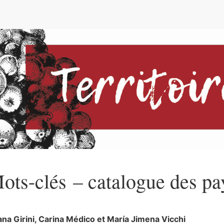
e
ots-clés – catalogue des pa
iana
Girini
,
Carina
Médico
et
María Jimena
Vicchi