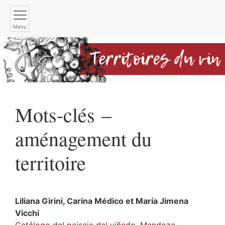
Menu
Mots-clés –
aménagement du
territoire
Liliana
Girini
,
Carina
Médico
et
María Jimena
Vicchi
Catálogo del paisaje del viñedo, Mendoza,