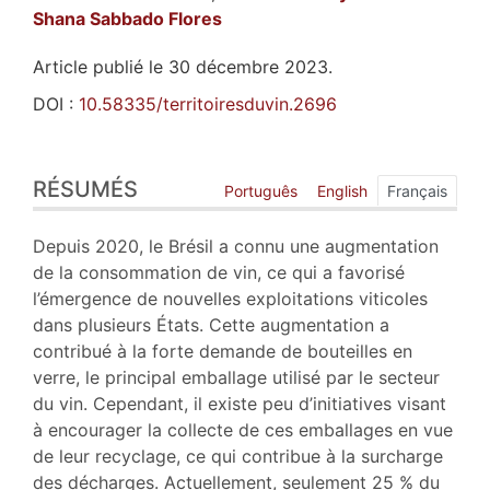
Shana
Sabbado Flores
Article publié le 30 décembre 2023.
DOI :
10.58335/territoiresduvin.2696
Résumés
RÉSUMÉS
Index
Português
English
Français
Plan
Texte
Depuis 2020, le Brésil a connu une augmentation
Bibliographie
de la consommation de vin, ce qui a favorisé
Notes
l’émergence de nouvelles exploitations viticoles
Illustrations
dans plusieurs États. Cette augmentation a
Citer cet article
contribué à la forte demande de bouteilles en
Auteurs
verre, le principal emballage utilisé par le secteur
du vin. Cependant, il existe peu d’initiatives visant
à encourager la collecte de ces emballages en vue
de leur recyclage, ce qui contribue à la surcharge
des décharges. Actuellement, seulement 25 % du