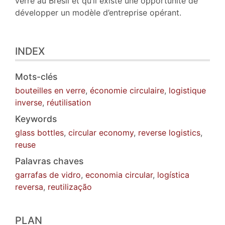
verre au Brésil et qu’il existe une opportunité de
développer un modèle d’entreprise opérant.
INDEX
Mots-clés
bouteilles en verre
,
économie circulaire
,
logistique
inverse
,
réutilisation
Keywords
glass bottles
,
circular economy
,
reverse logistics
,
reuse
Palavras chaves
garrafas de vidro
,
economia circular
,
logística
reversa
,
reutilização
PLAN