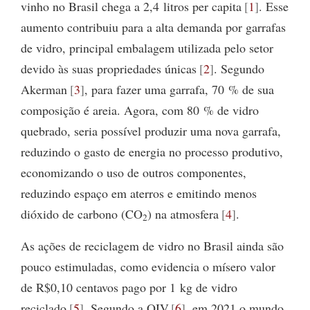
vinho no Brasil chega a 2,4 litros per capita
1
. Esse
aumento contribuiu para a alta demanda por garrafas
de vidro, principal embalagem utilizada pelo setor
devido às suas propriedades únicas
2
. Segundo
Akerman
3
, para fazer uma garrafa, 70 % de sua
composição é areia. Agora, com 80 % de vidro
quebrado, seria possível produzir uma nova garrafa,
reduzindo o gasto de energia no processo produtivo,
economizando o uso de outros componentes,
reduzindo espaço em aterros e emitindo menos
dióxido de carbono (CO
) na atmosfera
4
.
2
As ações de reciclagem de vidro no Brasil ainda são
pouco estimuladas, como evidencia o mísero valor
de R$0,10 centavos pago por 1 kg de vidro
reciclado
5
. Segundo a OIV
6
, em 2021 o mundo