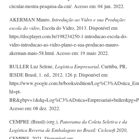
circular-mostra-pesquisa-da-cni/. Acesso em: 04 jun. 2022.
AKERMAN Mauro,
Introdução ao Vidro e sua Produção:
escola do vidro
, Escola do Vidro, 2013. Disponível em:
https://docplayer.com.br/198234250-1-introducao-escola-do-
vidro-introducao-ao-vidro-plano-e-sua-producao-mauro-
akerman-maio-58.html. Acesso em: 19 maio 2022.
BULLER Luz Selene,
Logística Empresarial
, Curitiba, PR,
IESDE Brasil, 1. ed., 2012. 126 p. Disponível em:
https://www.google.com.br/books/edition/Log%C3%ADstica_
hl=pt-
BR&gbpv=1&dq=Log%C3%ADstica+Empresarial+buller&pg=PA2
Acesso em: 08 dez. 2022.
CEMPRE (Brasil) (org.),
Panorama da Coleta Seletiva e da
Logística Reversa de Embalagens no Brasil: Ciclosoft 2020
,
CEMPRE, 2021. Disponível em: