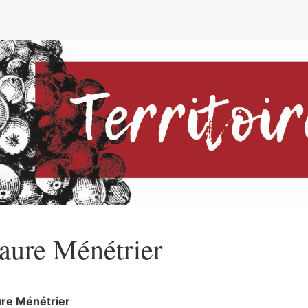
e
aure
Ménétrier
ure
Ménétrier