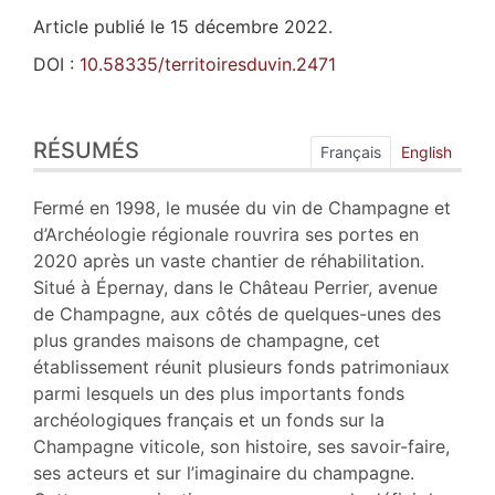
Article publié le 15 décembre 2022.
DOI :
10.58335/territoiresduvin.2471
Résumés
RÉSUMÉS
Index
Français
English
Plan
Texte
Fermé en 1998, le musée du vin de Champagne et
Notes
d’Archéologie régionale rouvrira ses portes en
Illustrations
2020 après un vaste chantier de réhabilitation.
Citer cet article
Situé à Épernay, dans le Château Perrier, avenue
Auteur
de Champagne, aux côtés de quelques-unes des
plus grandes maisons de champagne, cet
établissement réunit plusieurs fonds patrimoniaux
parmi lesquels un des plus importants fonds
archéologiques français et un fonds sur la
Champagne viticole, son histoire, ses savoir-faire,
ses acteurs et sur l’imaginaire du champagne.