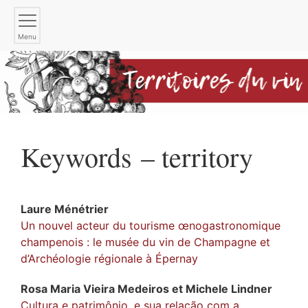
Menu
Keywords – territory
Laure
Ménétrier
Un nouvel acteur du tourisme œnogastronomique
champenois : le musée du vin de Champagne et
d’Archéologie régionale à Épernay
Rosa Maria Vieira
Medeiros
et
Michele
Lindner
Cultura e patrimônio, e sua relação com a