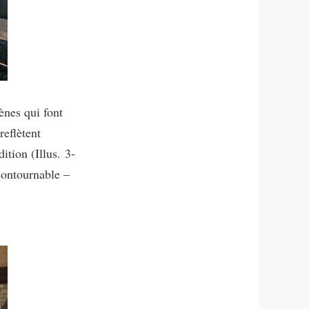
ènes qui font
reflètent
ition (Illus. 3-
ncontournable –