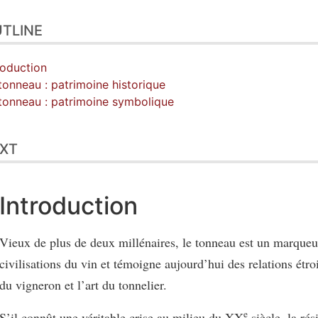
TLINE
roduction
tonneau : patrimoine historique
tonneau : patrimoine symbolique
XT
Introduction
Vieux de plus de deux millénaires, le tonneau est un marqueu
civilisations du vin et témoigne aujourd’hui des relations étroi
du vigneron et l’art du tonnelier.
e
S’il connût une véritable crise au milieu du XX
siècle, la rés