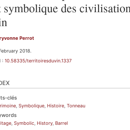
t symbolique des civilisatio
in
ryvonne
Perrot
February 2018.
 :
10.58335/territoiresduvin.1337
ex
DEX
line
t
tes
ts-clés
ustrations
rimoine
,
Symbolique
,
Histoire
,
Tonneau
erences
ywords
hor
itage
,
Symbolic
,
History
,
Barrel