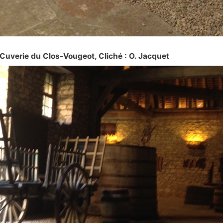
Cuverie du Clos-Vougeot, Cliché : O. Jacquet