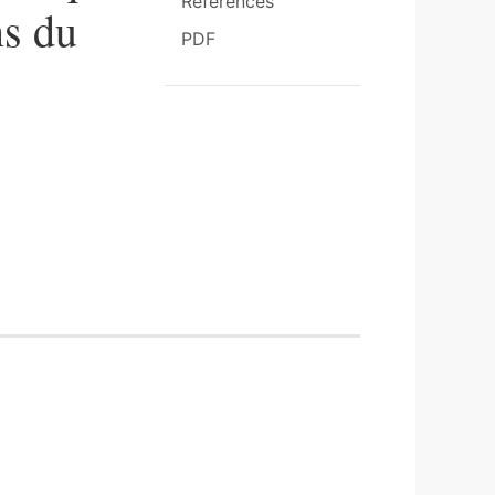
References
ns du
PDF