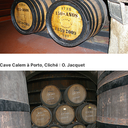
Cave Calem à Porto, Cliché : O. Jacquet