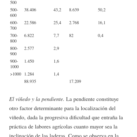
500
500-
38.406
43,2
8.639
50,2
600
600-
22.586
25,4
2.768
16,1
700
700-
6.822
7,7
82
0,4
800
800-
2.577
2,9
900
900-
1.450
1,6
1000
>1000
1.284
1,4
88.935
17.209
El viñedo y la pendiente.
La pendiente constituye
otro factor determinante para la localización del
viñedo, dada la progresiva dificultad que entraña la
práctica de labores agrícolas cuanto mayor sea la
inclinación de las laderas. Como se observa en la