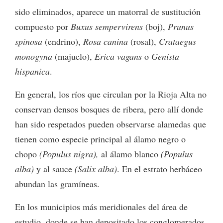
sido eliminados, aparece un matorral de sustitución
compuesto por
Buxus sempervirens
(boj),
Prunus
spinosa
(endrino),
Rosa canina
(rosal),
Crataegus
monogyna
(majuelo),
Erica vagans
o
Genista
hispanica
.
En general, los ríos que circulan por la Rioja Alta no
conservan densos bosques de ribera, pero allí donde
han sido respetados pueden observarse alamedas que
tienen como especie principal al álamo negro o
chopo
(Populus nigra),
al álamo blanco
(Populus
alba)
y al sauce
(Salix alba)
. En el estrato herbáceo
abundan las gramíneas.
En los municipios más meridionales del área de
estudio, donde se han depositado los conglomerados