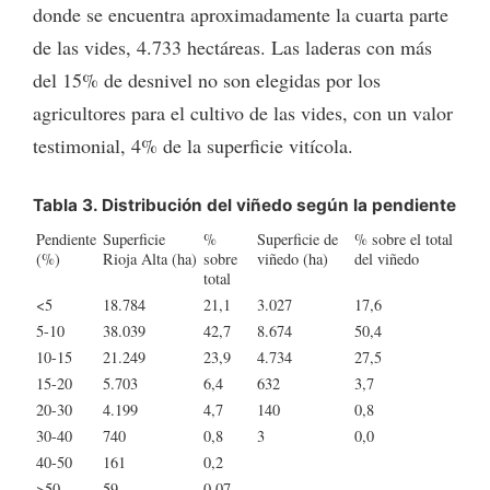
donde se encuentra aproximadamente la cuarta parte
de las vides, 4.733 hectáreas. Las laderas con más
del 15% de desnivel no son elegidas por los
agricultores para el cultivo de las vides, con un valor
testimonial, 4% de la superficie vitícola.
Tabla 3. Distribución del viñedo según la pendiente
Pendiente
Superficie
%
Superficie de
% sobre el total
(%)
Rioja Alta (ha)
sobre
viñedo (ha)
del viñedo
total
<5
18.784
21,1
3.027
17,6
5-10
38.039
42,7
8.674
50,4
10-15
21.249
23,9
4.734
27,5
15-20
5.703
6,4
632
3,7
20-30
4.199
4,7
140
0,8
30-40
740
0,8
3
0,0
40-50
161
0,2
>50
59
0,07