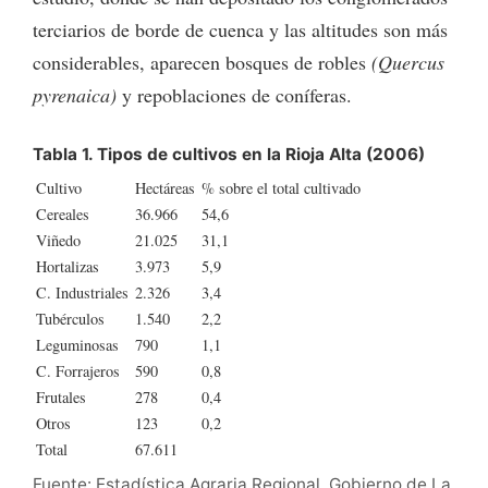
terciarios de borde de cuenca y las altitudes son más
considerables, aparecen bosques de robles
(Quercus
pyrenaica)
y repoblaciones de coníferas.
Tabla 1. Tipos de cultivos en la Rioja Alta (2006)
Cultivo
Hectáreas
% sobre el total cultivado
Cereales
36.966
54,6
Viñedo
21.025
31,1
Hortalizas
3.973
5,9
C. Industriales
2.326
3,4
Tubérculos
1.540
2,2
Leguminosas
790
1,1
C. Forrajeros
590
0,8
Frutales
278
0,4
Otros
123
0,2
Total
67.611
Fuente: Estadística Agraria Regional. Gobierno de La