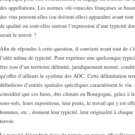
des appellations. Les normes viti-vinicoles françaises se basan
des vins peuvent-elles (ou doivent-elles) apparaître avant to
de qualité ou sont-elles surtout l’expression d’une typicité do
serait le terroir ?
Afin de répondre à cette question, il convient avant tout de s’i
l’idée même de typicité. Pour exprimer une quelconque typicit
être issu d’un territoire délimité, juridiquement normé, condit
qu’offre d’ailleurs le système des AOC. Cette délimitation terr
définitions d’entités spatiales spécifiques caractérisent le vin. 
considéré que ces lieux, dits climats en Bourgogne, grâce à le
sous-sols, leurs expositions, leur pente, le travail qui y est eff
hommes, etc., donnent leur typicité, leur originalité à chaque
terroir.
La typicité dépendrait donc du terroir, un terroir officiellem