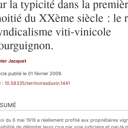
ur la typicité dans la premiè
oitié du XXème siècle : le 
yndicalisme viti-vinicole
ourguignon.
vier
Jacquet
icle publié le 01 février 2009.
 :
10.58335/territoiresduvin.1441
sumé
ÉSUMÉ
n
te
tes
loi du 6 mai 1919 a réellement profité aux propriétaires vig
ustrations
sibilité de délimiter leurs crus par voie judiciaire et par-l