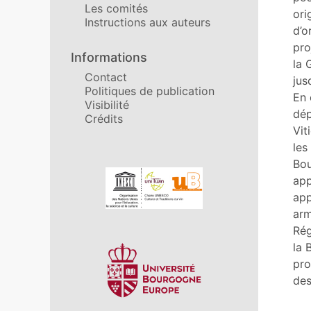
Les comités
Cit
ori
Instructions aux auteurs
Aut
d’o
pro
Informations
la 
Contact
jus
Politiques de publication
En 
Visibilité
dép
Crédits
Vit
les
Bou
Affiliations/partenaires
app
app
arm
Rég
la 
pro
de