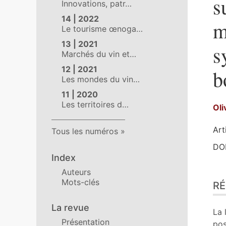
s
Innovations, patr…
14 | 2022
m
Le tourisme œnoga…
13 | 2021
s
Marchés du vin et…
12 | 2021
b
Les mondes du vin…
11 | 2020
Les territoires d…
Oli
Art
Tous les numéros
DOI
Index
Auteurs
Ré
Mots-clés
R
Pla
Tex
La revue
No
La 
Présentation
Ill
pos