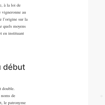
, à la loi de
re vigneronne au
 l’origine sur la
ar quels moyens
t en instituant
u début
st double.
s noms de
t, le patronyme