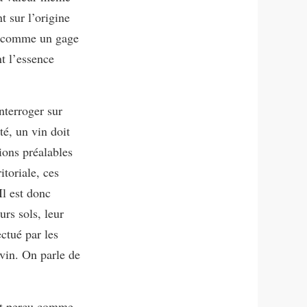
t sur l’origine
ut comme un gage
nt l’essence
nterroger sur
é, un vin doit
ions préalables
itoriale, ces
Il est donc
urs sols, leur
ectué par les
 vin. On parle de
ent perçu comme