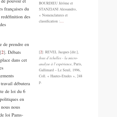
 de pouvoir et
BOURDIEU Jérôme et
es françaises du
STANZIANI Alessandro,
« Nomenclatures et
 redéfinition des
classification :
…
 des
le de prendre en
2
. Débats
2
REVEL Jacques [dir.],
Jeux d’échelles - la micro-
 place dans cet
analyse à l’expérience
, Paris,
es
Gallimard – Le Seuil, 1996,
agements
Coll. « Hautes-Etudes », 248
p.
 travail débutera
te de loi du 6
politiques en
 nous nous
 de loi Pams-