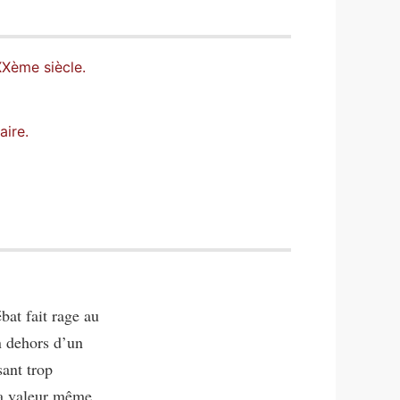
Xème siècle.
aire.
bat fait rage au
n dehors d’un
sant trop
la valeur même