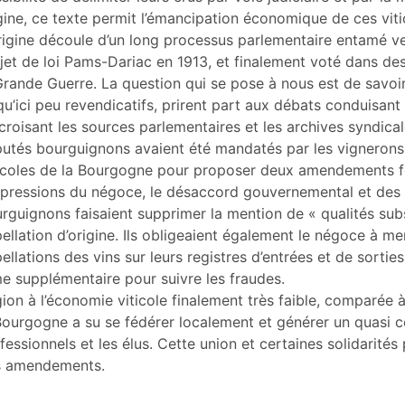
er cet article
gine, ce texte permit l’émancipation économique de ces viticu
eur
rigine découle d’un long processus parlementaire entamé ve
jet de loi Pams-Dariac en 1913, et finalement voté dans des 
Grande Guerre. La question qui se pose à nous est de savoi
qu’ici peu revendicatifs, prirent part aux débats conduisant à
croisant les sources parlementaires et les archives syndica
utés bourguignons avaient été mandatés par les vignerons
icoles de la Bourgogne pour proposer deux amendements fon
 pressions du négoce, le désaccord gouvernemental et des r
rguignons faisaient supprimer la mention de « qualités subst
ellation d’origine. Ils obligeaient également le négoce à me
ellations des vins sur leurs registres d’entrées et de sortie
e supplémentaire pour suivre les fraudes.
ion à l’économie viticole finalement très faible, comparée 
Bourgogne a su se fédérer localement et générer un quasi c
fessionnels et les élus. Cette union et certaines solidarités 
s amendements.