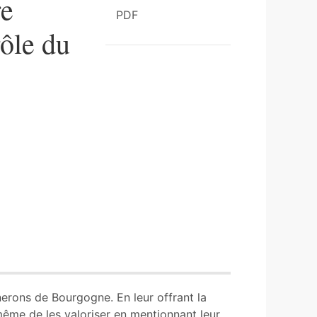
re
PDF
rôle du
nerons de Bourgogne. En leur offrant la
à même de les valoriser en mentionnant leur