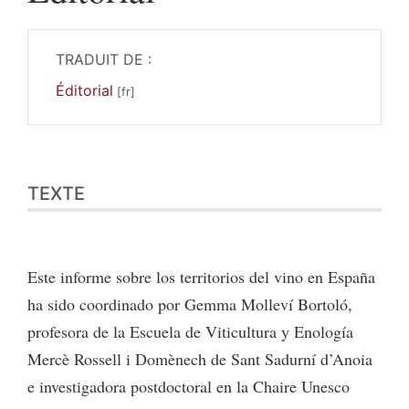
TRADUIT DE :
Éditorial
Texte
TEXTE
Citer cet article
Este informe sobre los territorios del vino en España
ha sido coordinado por Gemma Molleví Bortoló,
profesora de la Escuela de Viticultura y Enología
Mercè Rossell i Domènech de Sant Sadurní d’Anoia
e investigadora postdoctoral en la Chaire Unesco