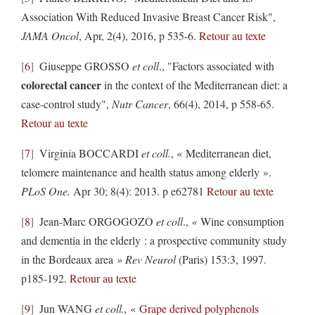
Association With Reduced Invasive Breast Cancer Risk",
JAMA Oncol
, Apr, 2(4), 2016, p 535-6.
Retour au texte
6
Giuseppe GROSSO
et coll
., "Factors associated with
colorectal cancer
in the context of the Mediterranean diet: a
case-control study",
Nutr
Cancer
, 66(4), 2014, p 558-65.
Retour au texte
7
Virginia BOCCARDI
et coll.
, « Mediterranean diet,
telomere maintenance and health status among elderly ».
PLoS One
.
Apr 30; 8(4): 2013. p e62781
Retour au texte
8
Jean-Marc ORGOGOZO
et coll
.,
«
Wine consumption
and dementia in the elderly : a prospective community study
in the Bordeaux area
» Rev Neurol
(Paris) 153:3, 1997.
p185-192.
Retour au texte
9
Jun WANG
et coll.,
«
Grape derived polyphenols