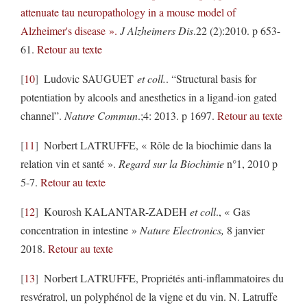
attenuate tau neuropathology in a mouse model of
Alzheimer's disease ».
J Alzheimers Dis
.22 (2):2010. p 653-
61.
Retour au texte
10
Ludovic SAUGUET
et coll.
. “Structural basis for
potentiation by alcools and anesthetics in a ligand-ion gated
channel”.
Nature Commun
.;4: 2013. p 1697.
Retour au texte
11
Norbert LATRUFFE, « Rôle de la biochimie dans la
relation vin et santé ».
Regard sur la Biochimie
n°1, 2010 p
5-7.
Retour au texte
12
Kourosh KALANTAR-ZADEH
et coll
., « Gas
concentration in intestine »
Nature Electronics,
8 janvier
2018.
Retour au texte
13
Norbert LATRUFFE, Propriétés anti-inflammatoires du
resvératrol, un polyphénol de la vigne et du vin. N. Latruffe