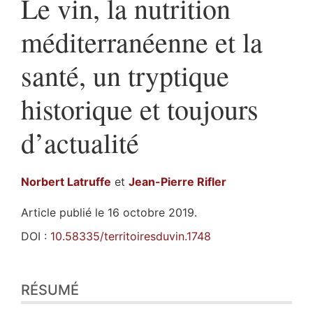
Le vin, la nutrition
méditerranéenne et la
santé, un tryptique
historique et toujours
d’actualité
Norbert
Latruffe
et
Jean-Pierre
Rifler
Article publié le 16 octobre 2019.
DOI :
10.58335/territoiresduvin.1748
Résumé
RÉSUMÉ
Plan
Texte