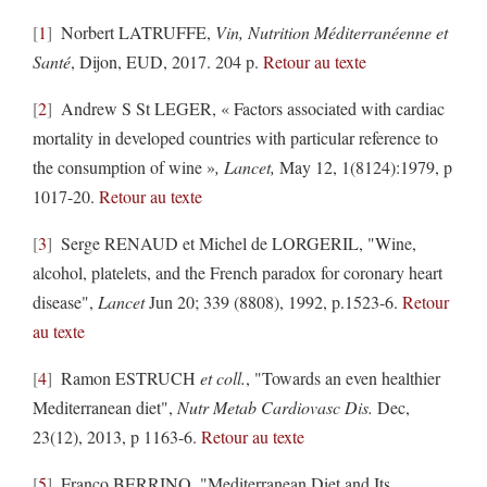
1
Norbert LATRUFFE,
Vin, Nutrition Méditerranéenne et
Santé
, Dijon, EUD, 2017. 204 p.
Retour au texte
2
Andrew S St LEGER, « Factors associated with cardiac
mortality in developed countries with particular reference to
the consumption of wine »
,
Lancet
,
May 12, 1(8124):1979, p
1017-20.
Retour au texte
3
Serge RENAUD et Michel de LORGERIL, "Wine,
alcohol, platelets, and the French paradox for coronary heart
disease",
Lancet
Jun 20; 339 (8808), 1992, p.1523-6.
Retour
au texte
4
Ramon ESTRUCH
et coll.
, "Towards an even healthier
Mediterranean diet",
Nutr Metab Cardiovasc Dis
.
Dec,
23(12), 2013, p 1163-6.
Retour au texte
5
Franco BERRINO, "Mediterranean Diet and Its