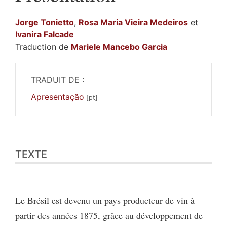
Jorge
Tonietto
,
Rosa Maria
Vieira Medeiros
et
Ivanira
Falcade
Traduction de
Mariele
Mancebo Garcia
TRADUIT DE :
Apresentação
Texte
TEXTE
Citer cet article
Auteurs
Traducteur
Le Brésil est devenu un pays producteur de vin à
partir des années 1875, grâce au développement de