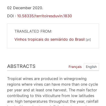
02 December 2020.
DOI :
10.58335/territoiresduvin.1830
TRANSLATED FROM:
Vinhos tropicais do semiárido do Brasil
Abstracts
ABSTRACTS
Index
Français
English
Outline
Text
Tropical wines are produced in winegrowing
Bibliography
regions where vines can have more than one cycle
Illustrations
per year and at least one harvest. The main factor
References
contributing to this viticulture from low latitudes
Authors
are: high temperatures throughout the year, rainfall
Translator