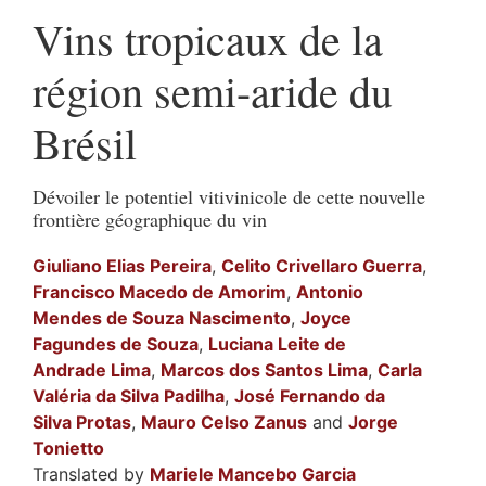
Vins tropicaux de la
région semi-aride du
Brésil
Dévoiler le potentiel vitivinicole de cette nouvelle
frontière géographique du vin
Giuliano Elias
Pereira
,
Celito
Crivellaro Guerra
,
Francisco
Macedo de Amorim
,
Antonio
Mendes de Souza Nascimento
,
Joyce
Fagundes de Souza
,
Luciana Leite de
Andrade Lima
,
Marcos dos
Santos Lima
,
Carla
Valéria da
Silva Padilha
,
José Fernando da
Silva Protas
,
Mauro Celso
Zanus
and
Jorge
Tonietto
Translated by
Mariele
Mancebo Garcia