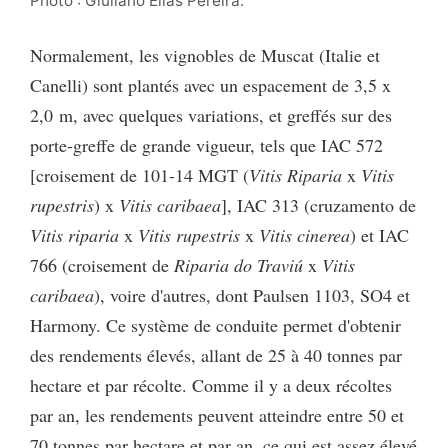
Photo : Giuliano Elias Pereira.
Normalement, les vignobles de Muscat (Italie et
Canelli) sont plantés avec un espacement de 3,5 x
2,0 m, avec quelques variations, et greffés sur des
porte-greffe de grande vigueur, tels que IAC 572
[croisement de 101-14 MGT (
Vitis Riparia
x
Vitis
rupestris
) x
Vitis caribaea
], IAC 313 (cruzamento de
Vitis riparia
x
Vitis rupestris
x
Vitis cinerea
) et IAC
766 (croisement de
Riparia do Traviú
x
Vitis
caribaea
), voire d'autres, dont Paulsen 1103, SO4 et
Harmony. Ce système de conduite permet d'obtenir
des rendements élevés, allant de 25 à 40 tonnes par
hectare et par récolte. Comme il y a deux récoltes
par an, les rendements peuvent atteindre entre 50 et
70 tonnes par hectare et par an, ce qui est assez élevé