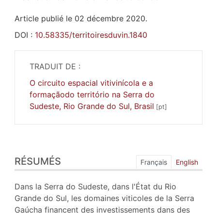
Article publié le 02 décembre 2020.
DOI :
10.58335/territoiresduvin.1840
TRADUIT DE :
O circuito espacial vitivinícola e a
formaçãodo território na Serra do
Sudeste, Rio Grande do Sul, Brasil
Résumés
RÉSUMÉS
Index
Français
English
Plan
Texte
Dans la Serra do Sudeste, dans l'État du Rio
Bibliographie
Grande do Sul, les domaines viticoles de la Serra
Notes
Gaúcha financent des investissements dans des