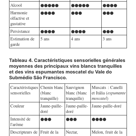
Alcool
●●●●●
●●●●●
●●●●
Harmonie
●●●●
●●●
●●●
olfactive et
gustative
Persistance
●●●●
●●●●
●●●
Estimation de
5 ans
4 ans
3 ans
garde
Tableau 4. Caractéristiques sensorielles générales
moyennes des principaux vins blancs tranquilles
et des vins espumantes moscatel du Vale do
Submédio São Francisco.
Caractéristiques
Chenin blanc
Sauvignon
Muscats : Canelli
sensorielles
(blanc
blanc (blanc
et Itália (
espumante
tranquille)
tranquille)
moscatel
)
Couleur
Jaune-paille-
Jaune-paille-
Jaune-paille-doré
doré
doré
Intensité de
●●●
●●●
●●●●
l'arôme
Descripteurs de
Fruit de la
Nectar,
Melon, fruit de la