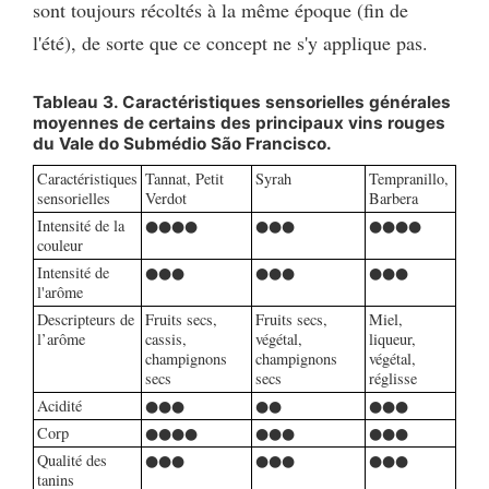
sont toujours récoltés à la même époque (fin de
l'été), de sorte que ce concept ne s'y applique pas.
Tableau 3. Caractéristiques sensorielles générales
moyennes de certains des principaux vins rouges
du Vale do Submédio São Francisco.
Caractéristiques
Tannat, Petit
Syrah
Tempranillo,
sensorielles
Verdot
Barbera
Intensité de la
●●●●
●●●
●●●●
couleur
Intensité de
●●●
●●●
●●●
l'arôme
Descripteurs de
Fruits secs,
Fruits secs,
Miel,
l’arôme
cassis,
végétal,
liqueur,
champignons
champignons
végétal,
secs
secs
réglisse
Acidité
●●●
●●
●●●
Corp
●●●●
●●●
●●●
Qualité des
●●●
●●●
●●●
tanins