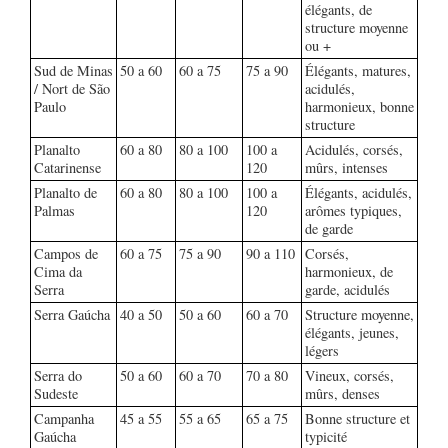
élégants, de
structure moyenne
ou +
Sud de Minas
50 a 60
60 a 75
75 a 90
Élégants, matures,
/ Nort de São
acidulés,
Paulo
harmonieux, bonne
structure
Planalto
60 a 80
80 a 100
100 a
Acidulés, corsés,
Catarinense
120
mûrs, intenses
Planalto de
60 a 80
80 a 100
100 a
Élégants, acidulés,
Palmas
120
arômes typiques,
de garde
Campos de
60 a 75
75 a 90
90 a 110
Corsés,
Cima da
harmonieux, de
Serra
garde, acidulés
Serra Gaúcha
40 a 50
50 a 60
60 a 70
Structure moyenne,
élégants, jeunes,
légers
Serra do
50 a 60
60 a 70
70 a 80
Vineux, corsés,
Sudeste
mûrs, denses
Campanha
45 a 55
55 a 65
65 a 75
Bonne structure et
Gaúcha
typicité