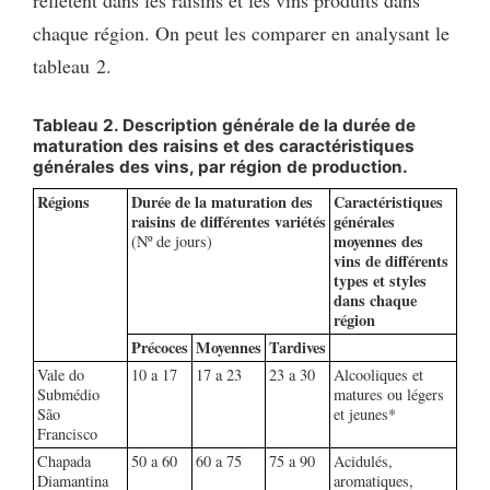
chaque région. On peut les comparer en analysant le
tableau 2.
Tableau 2. Description générale de la durée de
maturation des raisins et des caractéristiques
générales des vins, par région de production.
Régions
Durée de la maturation des
Caractéristiques
raisins de différentes variétés
générales
moyennes des
(Nº de jours)
vins de différents
types et styles
dans chaque
région
Précoces
Moyennes
Tardives
Vale do
10 a 17
17 a 23
23 a 30
Alcooliques et
Submédio
matures ou légers
São
et jeunes*
Francisco
Chapada
50 a 60
60 a 75
75 a 90
Acidulés,
Diamantina
aromatiques,