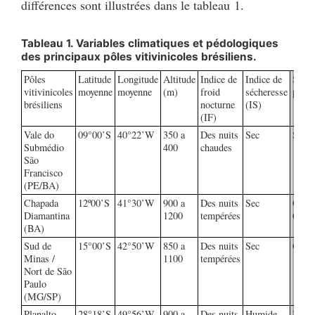
différences sont illustrées dans le tableau 1.
Tableau 1. Variables climatiques et pédologiques
des principaux pôles vitivinicoles brésiliens.
Pôles
Latitude
Longitude
Altitude
Indice de
Indice de
Subst
vitivinicoles
moyenne
moyenne
(m)
froid
sécheresse
pédol
brésiliens
nocturne
(IS)
(IF)
Vale do
09°00’S
40°22’W
350 a
Des nuits
Sec
Sédim
Submédio
400
chaudes
São
Francisco
(PE/BA)
Chapada
12º00’S
41°30’W
900 a
Des nuits
Sec
Calca
Diamantina
1200
tempérées
Grani
(BA)
Sud de
15°00’S
42°50’W
850 a
Des nuits
Sec
Grani
Minas /
1100
tempérées
Nort de São
Paulo
(MG/SP)
Planalto
28°18’S
49°56’W
900 a
Des nuits
Humide
Basal