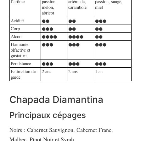
l’arôme
passion,
artémisia,
passion, sauge,
melon,
carambole
miel
abricot
Acidité
●●
●●
●●●
Corp
●●●
●●
●●
Alcool
●●●●
●●●●
●●
Harmonie
●●●
●●●
●●●
olfactive et
gustative
Persistance
●●●
●●●
●●●
Estimation de
2 ans
2 ans
1 an
garde
Chapada Diamantina
Principaux cépages
Noirs : Cabernet Sauvignon, Cabernet Franc,
Malbec, Pinot Noir et Syrah