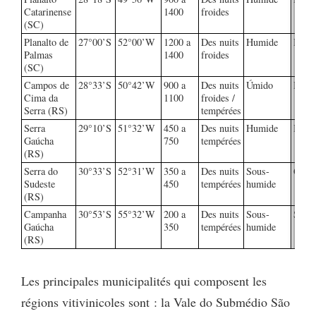
Catarinense
1400
froides
(SC)
Planalto de
27°00’S
52°00’W
1200 a
Des nuits
Humide
Basal
Palmas
1400
froides
(SC)
Campos de
28°33’S
50°42’W
900 a
Des nuits
Úmido
Basal
Cima da
1100
froides /
Serra (RS)
tempérées
Serra
29°10’S
51°32’W
450 a
Des nuits
Humide
Basal
Gaúcha
750
tempérées
(RS)
Serra do
30°33’S
52°31’W
350 a
Des nuits
Sous-
Grani
Sudeste
450
tempérées
humide
(RS)
Campanha
30°53’S
55°32’W
200 a
Des nuits
Sous-
Sédim
Gaúcha
350
tempérées
humide
(RS)
Les principales municipalités qui composent les
régions vitivinicoles sont : la Vale do Submédio São