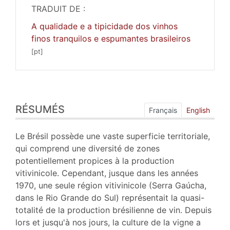
TRADUIT DE :
A qualidade e a tipicidade dos vinhos
finos tranquilos e espumantes brasileiros
Résumés
RÉSUMÉS
Index
Français
English
Plan
Texte
Le Brésil possède une vaste superficie territoriale,
Bibliographie
qui comprend une diversité de zones
Illustrations
potentiellement propices à la production
Citer cet article
vitivinicole. Cependant, jusque dans les années
Auteurs
1970, une seule région vitivinicole (Serra Gaúcha,
Traducteur
dans le Rio Grande do Sul) représentait la quasi-
totalité de la production brésilienne de vin. Depuis
lors et jusqu'à nos jours, la culture de la vigne a