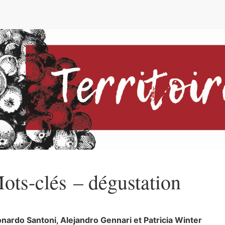
e
ots-clés – dégustation
onardo
Santoni
,
Alejandro
Gennari
et
Patricia
Winter