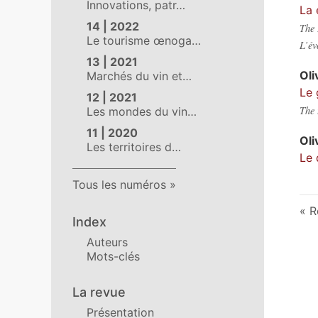
Innovations, patr…
La 
14 | 2022
The 
Le tourisme œnoga…
L’év
13 | 2021
Oli
Marchés du vin et…
Le 
12 | 2021
The 
Les mondes du vin…
11 | 2020
Oli
Les territoires d…
Le 
Tous les numéros
R
Index
Auteurs
Mots-clés
La revue
Présentation