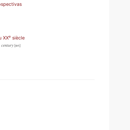
ospectivas
e
au XX
siècle
h century