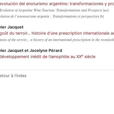
evolución del enoturismo argentino: transformaciones y pr
Evolution of Argentine Wine Tourism: Transformations and Prospects
olution de l’œnotourisme argentin : Transformations et perspectives
vier
Jacquet
goût du terroir... histoire d'une prescription internationale 
taste of the terroir... a history of an international prescription in the twentiet
vier
Jacquet
et
Jocelyne
Pérard
e
développement inédit de l’œnophilie au XX
siècle
etour à l’index