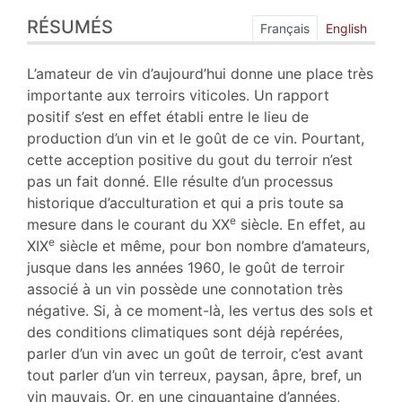
Résumés
RÉSUMÉS
Index
Français
English
Plan
Texte
L’amateur de vin d’aujourd’hui donne une place très
Notes
importante aux terroirs viticoles. Un rapport
Illustrations
positif s’est en effet établi entre le lieu de
Citer cet article
production d’un vin et le goût de ce vin. Pourtant,
Auteur
cette acception positive du gout du terroir n’est
pas un fait donné. Elle résulte d’un processus
historique d’acculturation et qui a pris toute sa
e
mesure dans le courant du XX
siècle. En effet, au
e
XIX
siècle et même, pour bon nombre d’amateurs,
jusque dans les années 1960, le goût de terroir
associé à un vin possède une connotation très
négative. Si, à ce moment-là, les vertus des sols et
des conditions climatiques sont déjà repérées,
parler d’un vin avec un goût de terroir, c’est avant
tout parler d’un vin terreux, paysan, âpre, bref, un
vin mauvais. Or, en une cinquantaine d’années,