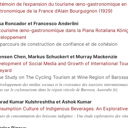
témoin de l’expansion du tourisme œno-gastronomique en Fr
tronomique de la France d’Alain Bourguignon (1929)
sa
Roncador
et
Francesco
Anderlini
tourisme œno-gastronomique dans la Piana Rotaliana König
veloppement
parcours de construction de confiance et de cohésion
ensen
Chen
,
Markus
Schuckert
et
Murray
Mackenzie
elopment of Social Media and Growth of International Tour
eyard
e Study on The Cycling Tourism at Wine Region of Barossa,
éveloppement des médias sociaux et la croissance des touristes internationaux 
as sur le cyclotourisme dans la région viticole de Barossa, Australie
arad Kumar
Kulshreshtha
et
Ashok
Kumar
sumption Culture of Indigenous Beverages: An Explorative 
ure de consommation des boissons indigènes : Une étude exploratoire des vins