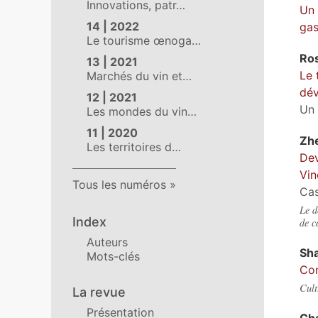
Innovations, patr…
Un 
14 | 2022
gas
Le tourisme œnoga…
Ro
13 | 2021
Le 
Marchés du vin et…
dé
12 | 2021
Un 
Les mondes du vin…
11 | 2020
Zh
Les territoires d…
Dev
Vin
Tous les numéros
Cas
Le d
Index
de c
Auteurs
Sh
Mots-clés
Con
Cult
La revue
Présentation