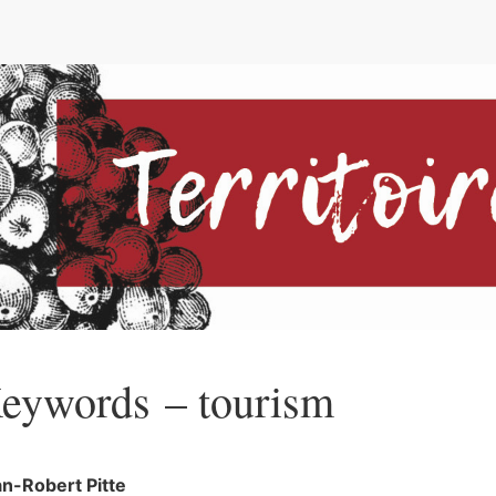
e
eywords – tourism
an-Robert
Pitte