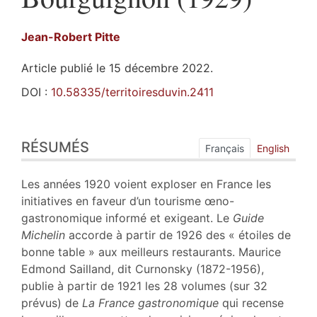
Jean-Robert
Pitte
Article publié le 15 décembre 2022.
DOI :
10.58335/territoiresduvin.2411
Résumés
RÉSUMÉS
Index
Français
English
Plan
Texte
Les années 1920 voient exploser en France les
Notes
initiatives en faveur d’un tourisme œno-
Illustrations
gastronomique informé et exigeant. Le
Guide
Citer cet article
Michelin
accorde à partir de 1926 des « étoiles de
Auteur
bonne table » aux meilleurs restaurants. Maurice
Edmond Sailland, dit Curnonsky (1872-1956),
publie à partir de 1921 les 28 volumes (sur 32
prévus) de
La France gastronomique
qui recense