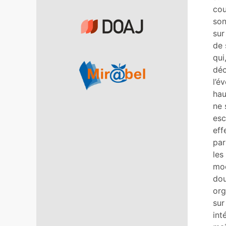
cou
son
sur
de 
qui
déc
l’é
hau
ne 
esc
eff
par
les
moe
dou
org
sur
int