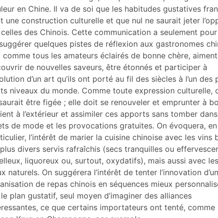
leur en Chine. Il va de soi que les habitudes gustatives fra
t une construction culturelle et que nul ne saurait jeter l’o
 celles des Chinois. Cette communication a seulement pour
suggérer quelques pistes de réflexion aux gastronomes chi
, comme tous les amateurs éclairés de bonne chère, aiment
ouvrir de nouvelles saveurs, être étonnés et participer à
volution d’un art qu’ils ont porté au fil des siècles à l’un des 
ts niveaux du monde. Comme toute expression culturelle, c
saurait être figée ; elle doit se renouveler et emprunter à b
ient à l’extérieur et assimiler ces apports sans tomber dans
ets de mode et les provocations gratuites. On évoquera, en
ticulier, l’intérêt de marier la cuisine chinoise avec les vins 
 plus divers servis rafraîchis (secs tranquilles ou effervesce
lleux, liquoreux ou, surtout, oxydatifs), mais aussi avec les
x naturels. On suggérera l’intérêt de tenter l’innovation d’u
anisation de repas chinois en séquences mieux personnali
 le plan gustatif, seul moyen d’imaginer des alliances
éressantes, ce que certains importateurs ont tenté, comme 