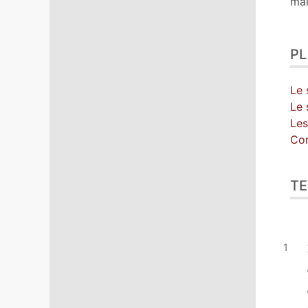
mai
P
Le 
Le 
Les
Con
TE