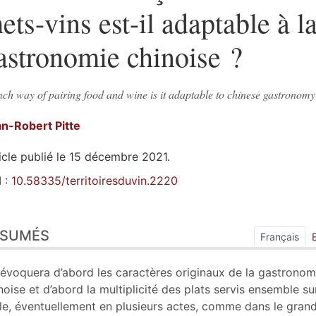
ets-vins est-il adaptable à l
astronomie chinoise ?
ch way of pairing food and wine is it adaptable to chinese gastronomy
an-Robert
Pitte
icle publié le 15 décembre 2021.
 :
10.58335/territoiresduvin.2220
sumés
ÉSUMÉS
ex
Français
n
te
évoquera d’abord les caractères originaux de la gastronom
tes
noise et d’abord la multiplicité des plats servis ensemble su
ustrations
le, éventuellement en plusieurs actes, comme dans le gran