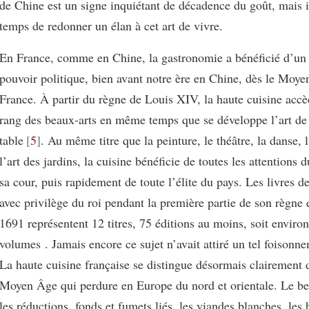
de Chine est un signe inquiétant de décadence du goût, mais i
temps de redonner un élan à cet art de vivre.
En France, comme en Chine, la gastronomie a bénéficié d’un 
pouvoir politique, bien avant notre ère en Chine, dès le Moy
France. À partir du règne de Louis XIV, la haute cuisine acc
rang des beaux-arts en même temps que se développe l’art de
table
5
. Au même titre que la peinture, le théâtre, la danse, 
l’art des jardins, la cuisine bénéficie de toutes les attentions 
sa cour, puis rapidement de toute l’élite du pays. Les livres d
avec privilège du roi pendant la première partie de son règne 
1691 représentent 12 titres, 75 éditions au moins, soit enviro
volumes . Jamais encore ce sujet n’avait attiré un tel foisonne
La haute cuisine française se distingue désormais clairement 
Moyen Âge qui perdure en Europe du nord et orientale. Le be
les réductions, fonds et fumets liés, les viandes blanches, les 