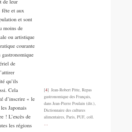
t de leur
 fête et aux
pulation et sont
au moins de
ale ou artistique
pratique courante
s gastronomique
ériel de
attirer
té qu’ils
ssi. Cela
4
Jean-Robert Pitte, Repas
gastronomique des Français,
té d’inscrire « le
dans Jean-Pierre Poulain (dir.),
les Japonais
Dictionnaire des cultures
ure ! L’excès de
alimentaires, Paris, PUF, coll.
…
utes les régions