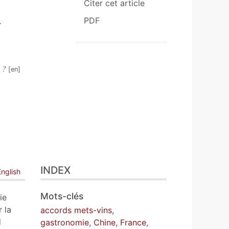
Citer cet article
a
PDF
 ?
INDEX
English
Mots-clés
ie
r la
accords mets-vins
,
d
gastronomie
,
Chine
,
France
,