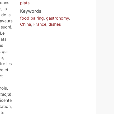
 dans
plats
, la
Keywords
 de la
food pairing
,
gastronomy
,
saveurs
China
,
France
,
dishes
 sucré,
 Le
lats
es
s qui
le,
tre les
ée et
nt
nois,
taoju
).
récente
ation,
tte