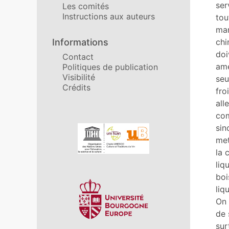
Cit
ser
Les comités
Aut
Instructions aux auteurs
tou
mar
Informations
chi
doi
Contact
ame
Politiques de publication
Visibilité
seu
Crédits
fro
all
com
Affiliations/partenaires
sin
met
la 
liq
boi
liq
On 
de 
sur