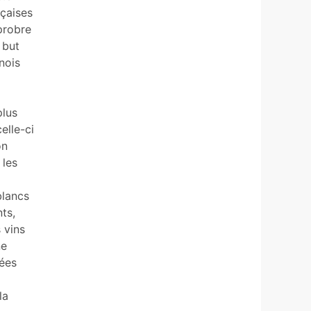
nçaises
pprobre
 but
nois
plus
elle-ci
on
 les
blancs
nts,
 vins
ne
sées
la