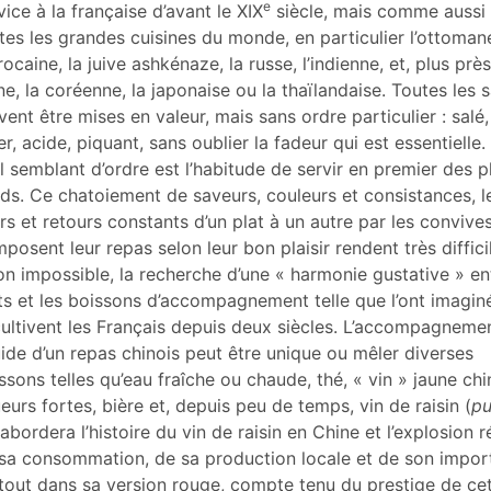
er cet article
e
vice à la française d’avant le XIX
siècle, mais comme aussi
eur
tes les grandes cuisines du monde, en particulier l’ottomane
ocaine, la juive ashkénaze, la russe, l’indienne, et, plus près
ne, la coréenne, la japonaise ou la thaïlandaise. Toutes les 
vent être mises en valeur, mais sans ordre particulier : salé,
r, acide, piquant, sans oublier la fadeur qui est essentielle.
l semblant d’ordre est l’habitude de servir en premier des p
ids. Ce chatoiement de saveurs, couleurs et consistances, l
ers et retours constants d’un plat à un autre par les convive
posent leur repas selon leur bon plaisir rendent très diffici
on impossible, la recherche d’une « harmonie gustative » en
s et les boissons d’accompagnement telle que l’ont imagin
cultivent les Français depuis deux siècles. L’accompagneme
uide d’un repas chinois peut être unique ou mêler diverses
ssons telles qu’eau fraîche ou chaude, thé, « vin » jaune chi
ueurs fortes, bière et, depuis peu de temps, vin de raisin (
pu
abordera l’histoire du vin de raisin en Chine et l’explosion 
sa consommation, de sa production locale et de son import
tout dans sa version rouge, compte tenu du prestige de ce