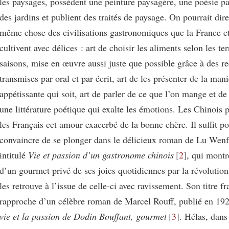
les paysages, possèdent une peinture paysagère, une poésie pa
des jardins et publient des traités de paysage. On pourrait dire
même chose des civilisations gastronomiques que la France e
cultivent avec délices : art de choisir les aliments selon les ter
saisons, mise en œuvre aussi juste que possible grâce à des re
transmises par oral et par écrit, art de les présenter de la mani
appétissante qui soit, art de parler de ce que l’on mange et de
une littérature poétique qui exalte les émotions. Les Chinois 
les Français cet amour exacerbé de la bonne chère. Il suffit po
convaincre de se plonger dans le délicieux roman de Lu Wenf
intitulé
Vie et passion d’un gastronome chinois
2
, qui montr
d’un gourmet privé de ses joies quotidiennes par la révolution 
les retrouve à l’issue de celle-ci avec ravissement. Son titre fr
rapproche d’un célèbre roman de Marcel Rouff, publié en 1924
vie et la passion de Dodin Bouffant, gourmet
3
. Hélas, dans