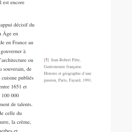
l est encore
appui décisif du
en Âge en
ède en France au
 gouverner à
l’architecture ou
5
Jean-Robert Pitte,
Gastronomie française.
du souverain, de
Histoire et géographie d’une
e cuisine publiés
passion, Paris, Fayard, 1991.
entre 1651 et
n 100 000
ment de talents.
de celle du
urre, la crème,
herbes et