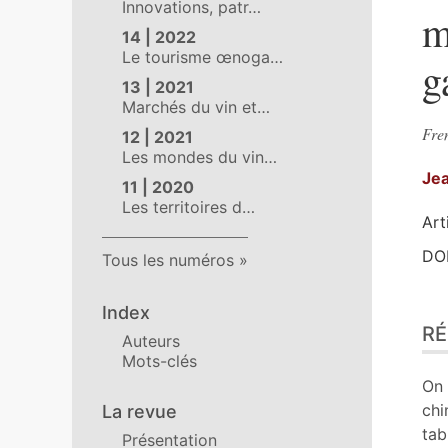
Innovations, patr…
m
14 | 2022
Le tourisme œnoga…
g
13 | 2021
Marchés du vin et…
Fren
12 | 2021
Les mondes du vin…
Je
11 | 2020
Les territoires d…
Art
DOI
Tous les numéros
Ré
Index
R
Ind
Auteurs
Pla
Mots-clés
Tex
On 
No
chi
La revue
Ill
tab
Présentation