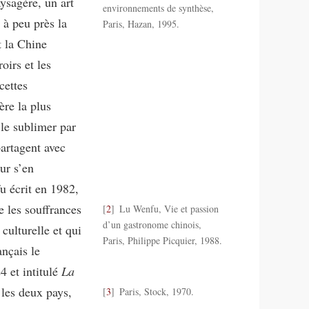
ysagère, un art
environnements de synthèse,
 à peu près la
Paris, Hazan, 1995.
t la Chine
roirs et les
cettes
ère la plus
 le sublimer par
partagent avec
ur s’en
u écrit en 1982,
e les souffrances
2
Lu Wenfu, Vie et passion
d’un gastronome chinois,
culturelle et qui
Paris, Philippe Picquier, 1988.
ançais le
 et intitulé
La
 les deux pays,
3
Paris, Stock, 1970.