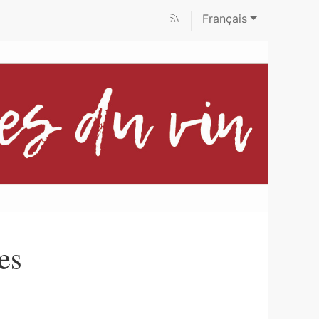
Français
es