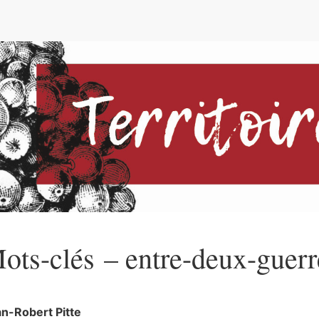
e
ots-clés – entre-deux-guerr
an-Robert
Pitte