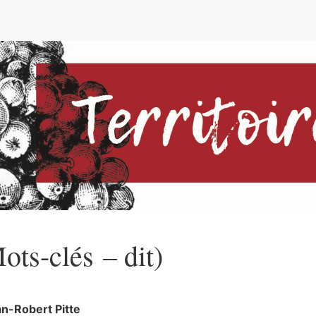
e
ots-clés – dit)
an-Robert
Pitte