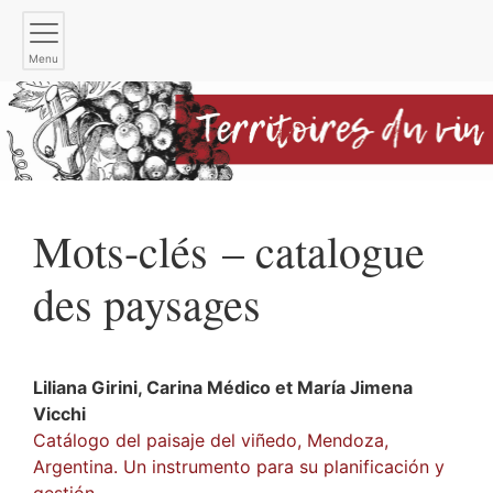
Menu
Mots-clés – catalogue
des paysages
Liliana
Girini
,
Carina
Médico
et
María Jimena
Vicchi
Catálogo del paisaje del viñedo, Mendoza,
Argentina. Un instrumento para su planificación y
gestión