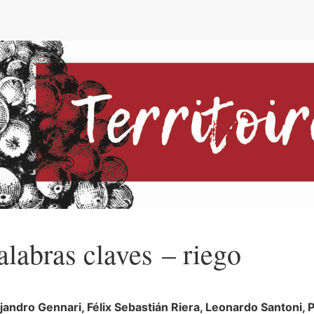
e
alabras claves – riego
ejandro
Gennari
,
Félix Sebastián
Riera
,
Leonardo
Santoni
,
P