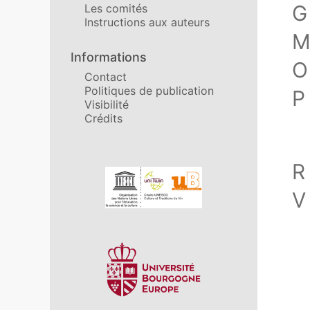
G
Les comités
Instructions aux auteurs
Informations
O
Contact
Politiques de publication
P
Visibilité
Crédits
R
Affiliations/partenaires
V