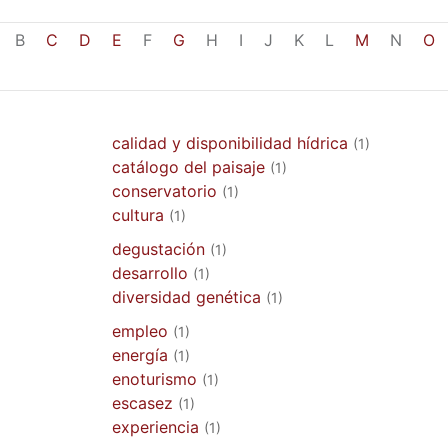
B
C
D
E
F
G
H
I
J
K
L
M
N
O
calidad y disponibilidad hídrica
(1)
catálogo del paisaje
(1)
conservatorio
(1)
cultura
(1)
degustación
(1)
desarrollo
(1)
diversidad genética
(1)
empleo
(1)
energía
(1)
enoturismo
(1)
escasez
(1)
experiencia
(1)