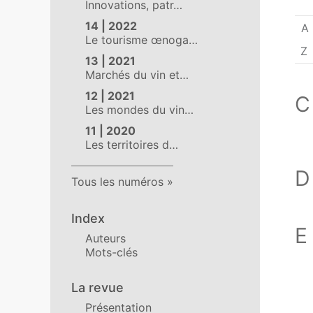
Innovations, patr…
14 | 2022
A
Le tourisme œnoga…
Z
13 | 2021
Marchés du vin et…
12 | 2021
C
Les mondes du vin…
11 | 2020
Les territoires d…
D
Tous les numéros
Index
E
Auteurs
Mots-clés
La revue
Présentation