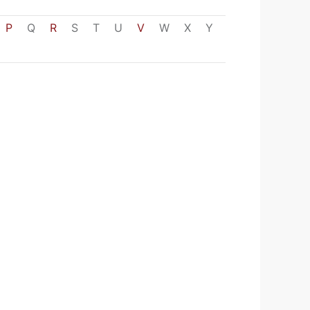
P
Q
R
S
T
U
V
W
X
Y