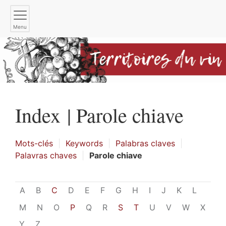
Menu
Index |
Parole chiave
Mots-clés
Keywords
Palabras claves
Palavras chaves
Parole chiave
A
B
C
D
E
F
G
H
I
J
K
L
M
N
O
P
Q
R
S
T
U
V
W
X
Y
Z