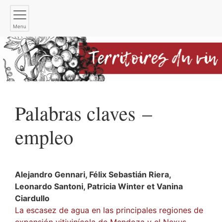
Menu
Palabras claves –
empleo
Alejandro
Gennari
,
Félix Sebastián
Riera
,
Leonardo
Santoni
,
Patricia
Winter
et
Vanina
Ciardullo
La escasez de agua en las principales regiones de
expansión vitivinícola de Mendoza y el Nexus