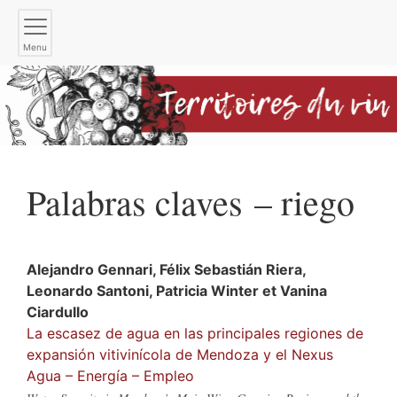
Menu
Palabras claves – riego
Alejandro
Gennari
,
Félix Sebastián
Riera
,
Leonardo
Santoni
,
Patricia
Winter
et
Vanina
Ciardullo
La escasez de agua en las principales regiones de
expansión vitivinícola de Mendoza y el Nexus
Agua – Energía – Empleo