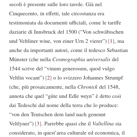
secoli è presente sulle loro tavole. Già nel
Cinquecento, in effetti, tale circostanza era
testimoniata da documenti ufficiali, come le tariffe
daziarie di Innsbruck del 1500 (“Von schwäbischen
und Veltliner wine, von einer Urn 2 vierer”)
1
, ma
anche da importanti autori, come il tedesco Sebastian
Münster (che nella
Cosmographia universalis
del
1544 scrive del “vinum generosum, quod vulgo
Veltlin vocant”)
2
o lo svizzero Johannes Strumpf
(che, più prosaicamente, nella
Chronick
del 1548,
annota che quel “güte und Edle weyn” è detto così
dai Tedeschi dal nome della terra che lo produce:
“von den Teutschen dem land nach genennt
Veltlyner”)
3
. Parrebbe quasi che il
Valtellina
sia
considerato, in quest’area culturale ed economica, il