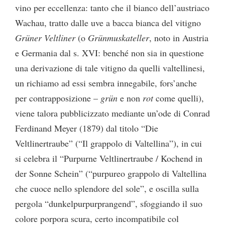
vino per eccellenza: tanto che il bianco dell’austriaco
Wachau, tratto dalle uve a bacca bianca del vitigno
Grüner Veltliner
(o
Grünmuskateller
, noto in Austria
e Germania dal s. XVI: benché non sia in questione
una derivazione di tale vitigno da quelli valtellinesi,
un richiamo ad essi sembra innegabile, fors’anche
per contrapposizione –
grün
e non
rot
come quelli),
viene talora pubblicizzato mediante un’ode di Conrad
Ferdinand Meyer (1879) dal titolo “Die
Veltlinertraube” (“Il grappolo di Valtellina”), in cui
si celebra il “Purpurne Veltlinertraube / Kochend in
der Sonne Schein” (“purpureo grappolo di Valtellina
che cuoce nello splendore del sole”, e oscilla sulla
pergola “dunkelpurpurprangend”, sfoggiando il suo
colore porpora scura, certo incompatibile col