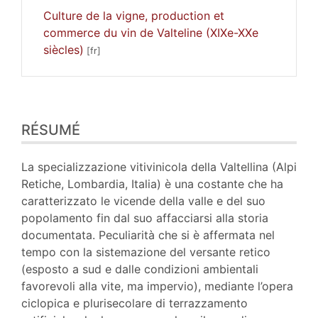
Culture de la vigne, production et
commerce du vin de Valteline (XIXe-XXe
siècles)
Résumé
RÉSUMÉ
Plan
Texte
Notes
La specializzazione vitivinicola della Valtellina (Alpi
Illustrations
Retiche, Lombardia, Italia) è una costante che ha
Citer cet article
caratterizzato le vicende della valle e del suo
Auteur
popolamento fin dal suo affacciarsi alla storia
documentata. Peculiarità che si è affermata nel
tempo con la sistemazione del versante retico
(esposto a sud e dalle condizioni ambientali
favorevoli alla vite, ma impervio), mediante l’opera
ciclopica e plurisecolare di terrazzamento