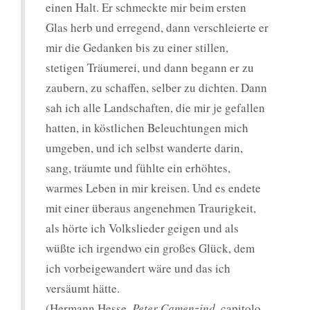
einen Halt. Er schmeckte mir beim ersten
Glas herb und erregend, dann verschleierte er
mir die Gedanken bis zu einer stillen,
stetigen Träumerei, und dann begann er zu
zaubern, zu schaffen, selber zu dichten. Dann
sah ich alle Landschaften, die mir je gefallen
hatten, in köstlichen Beleuchtungen mich
umgeben, und ich selbst wanderte darin,
sang, träumte und fühlte ein erhöhtes,
warmes Leben in mir kreisen. Und es endete
mit einer überaus angenehmen Traurigkeit,
als hörte ich Volkslieder geigen und als
wüßte ich irgendwo ein großes Glück, dem
ich vorbeigewandert wäre und das ich
versäumt hätte.
(Hermann Hesse,
Peter Camenzind
, capitolo