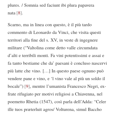
plures. / Somnia sed faciunt ibi plura papavera
nata
8
.
Scarno, ma in linea con questo, è il più tardo
commento di Leonardo da Vinci, che visita questi
territori alla fine del s. XV, in veste di ingegnere
militare (“Valtolina come detto valle circumdata
d’alti e terribili monti. Fa vini potentissimi e assai e
fa tanto bestiame che da’ paesani è concluso nascervi
più latte che vino. […] In questo paese ognuno può
vendere pane e vino, e ‘l vino vale al più un soldo il
bocale”)
9
, mentre l’umanista Francesco Negri, ex-
frate rifugiato per motivi religiosi a Chiavenna, nel
poemetto Rhetia (1547), così parla dell’Adda: “Celer
ille tuos præterluit agros/ Volturena, simul Baccho