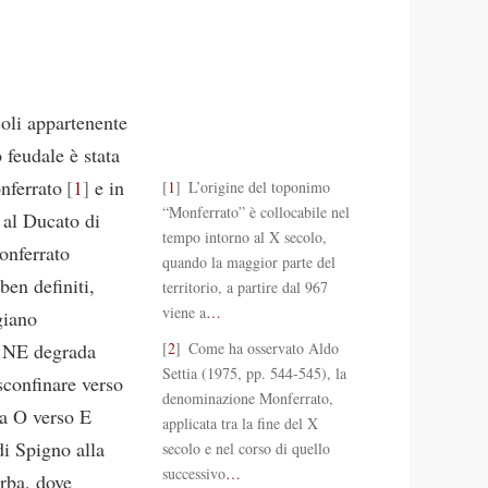
oli appartenente
 feudale è stata
nferrato
1
e in
1
L’origine del toponimo
“Monferrato” è collocabile nel
 al Ducato di
tempo intorno al X secolo,
onferrato
quando la maggior parte del
ben definiti,
territorio, a partire dal 967
viene a
…
giano
a NE degrada
2
Come ha osservato Aldo
Settia (1975, pp. 544-545), la
sconfinare verso
denominazione Monferrato,
da O verso E
applicata tra la fine del X
di Spigno alla
secolo e nel corso di quello
successivo
…
Orba, dove