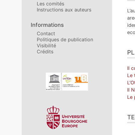
Tex
Les comités
Bib
Instructions aux auteurs
L’a
No
are
Ill
Informations
ide
Cit
eco
Contact
Aut
Politiques de publication
Visibilité
Crédits
P
Il 
Le 
Affiliations/partenaires
L’O
Il 
Le 
TE