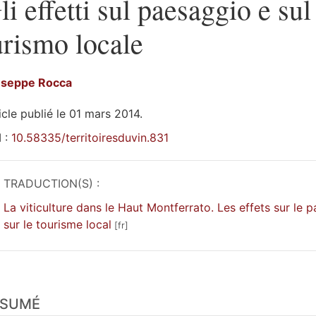
li effetti sul paesaggio e sul
urismo locale
useppe
Rocca
icle publié le 01 mars 2014.
 :
10.58335/territoiresduvin.831
TRADUCTION(S) :
La viticulture dans le Haut Montferrato. Les effets sur le 
sur le tourisme local
sumé
ÉSUMÉ
n