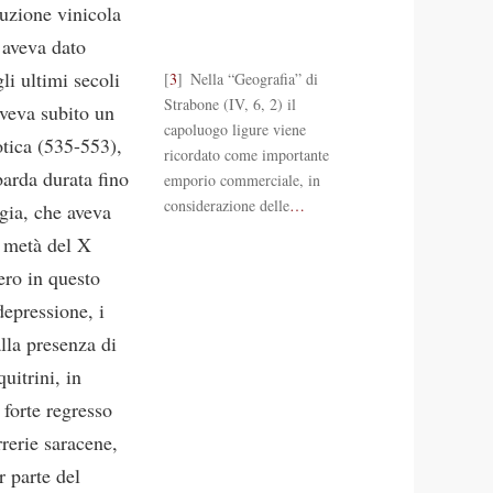
duzione vinicola
 aveva dato
gli ultimi secoli
3
Nella “Geografia” di
Strabone (IV, 6, 2) il
aveva subito un
capoluogo ligure viene
otica (535-553),
ricordato come importante
barda durata fino
emporio commerciale, in
considerazione delle
…
ngia, che aveva
a metà del X
ero in questo
depressione, i
lla presenza di
uitrini, in
forte regresso
rrerie saracene,
r parte del