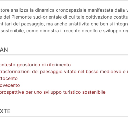
te
liographie
utore analizza la dinamica cronospaziale manifestata dalla vi
tes
e del Piemonte sud-orientale di cui tale coltivazione costitu
ustrations
ntitari del paesaggio, ma anche un’attività che ben si integr
er cet article
sostenibile, come dimostra il recente decollo e sviluppo reg
eur
LAN
contesto geostorico di riferimento
trasformazioni del paesaggio vitato nel basso medioevo e 
ttocento
Novecento
prospettive per uno sviluppo turistico sostenibile
XTE