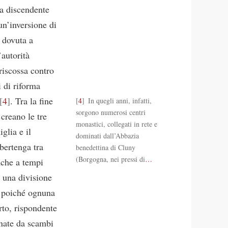
la discendente
un’inversione di
, dovuta a
’autorità
riscossa contro
 di riforma
4
. Tra la fine
4
In quegli anni, infatti,
sorgono numerosi centri
 creano le tre
monastici, collegati in rete e
glia e il
dominati dall’Abbazia
bertenga tra
benedettina di Cluny
(Borgogna, nei pressi di
…
nche a tempi
e una divisione
a, poiché ognuna
rto, rispondente
inate da scambi