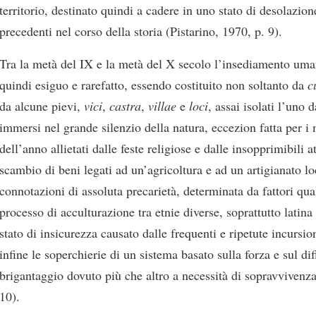
territorio, destinato quindi a cadere in uno stato di desolazio
precedenti nel corso della storia (Pistarino, 1970, p. 9).
Tra la metà del IX e la metà del X secolo l’insediamento uma
quindi esiguo e rarefatto, essendo costituito non soltanto da
c
da alcune pievi,
vici
,
castra
,
villae
e
loci
, assai isolati l’uno d
immersi nel grande silenzio della natura, eccezion fatta per 
dell’anno allietati dalle feste religiose e dalle insopprimibili at
scambio di beni legati ad un’agricoltura e ad un artigianato l
connotazioni di assoluta precarietà, determinata da fattori qua
processo di acculturazione tra etnie diverse, soprattutto latina
stato di insicurezza causato dalle frequenti e ripetute incursi
infine le soperchierie di un sistema basato sulla forza e sul di
brigantaggio dovuto più che altro a necessità di sopravvivenza
10).