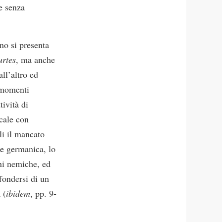
ne senza
no si presenta
urtes
, ma anche
all’altro ed
i momenti
tività di
ocale con
li il mancato
 e germanica, lo
oni nemiche, ed
ffondersi di un
 (
ibidem
, pp. 9-