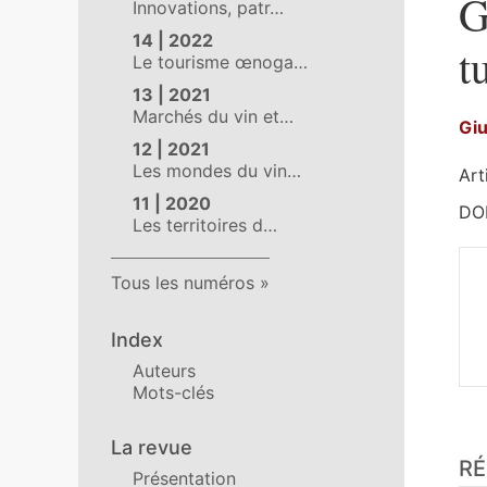
G
Innovations, patr…
14 | 2022
t
Le tourisme œnoga…
13 | 2021
Marchés du vin et…
Gi
12 | 2021
Les mondes du vin…
Art
11 | 2020
DOI
Les territoires d…
Tous les numéros
Index
Auteurs
Mots-clés
Ré
La revue
R
Pla
Présentation