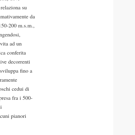
 relaziona su
simativamente da
i 150-200 m.s.m.,
ingendosi,
vita ad un
ca conferita
hive decorrenti
 sviluppa fino a
eramente
oschi cedui di
presa fra i 500-
i
lcuni pianori