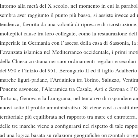
Intorno alla metà del X secolo, nel momento in cui la parabo
sembra aver raggiunto il punto più basso, si assiste invece ad 
tendenza, favorita da una volontà di ripresa e di ricostruzione
molteplici cause tra loro collegate, come la restaurazione dell
imperiale in Germania con l’ascesa della casa di Sassonia, la 
l’avanzata islamica nel Mediterraneo occidentale, i primi moti
della Chiesa cristiana nei suoi ordinamenti regolari e secolari
del 950 e l’inizio del 951, Berengario II ed il figlio Adalberto
marche liguri-padane, l’Arduinica tra Torino, Saluzzo, Ventimi
Ponente savonese, l’Aleramica tra Casale, Asti e Savona e l’O
Tortona, Genova e la Lunigiana, nel tentativo di rispondere a
nuovi sotto il profilo amministrativo. Si viene così a costituir
territoriale più equilibrata nel rapporto tra mare ed entroterr
delle tre marche viene a configurarsi nel rispetto di tale rappo
ad una logica basata su relazioni geografiche orizzontali orig