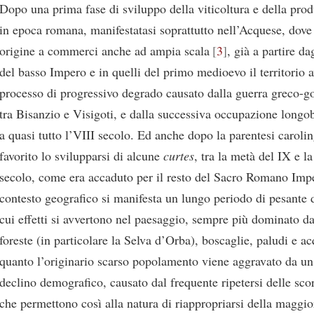
Dopo una prima fase di sviluppo della viticoltura e della pro
in epoca romana, manifestatasi soprattutto nell’Acquese, dove
origine a commerci anche ad ampia scala
3
, già a partire da
del basso Impero e in quelli del primo medioevo il territorio 
processo di progressivo degrado causato dalla guerra greco-g
tra Bisanzio e Visigoti, e dalla successiva occupazione longo
a quasi tutto l’VIII secolo. Ed anche dopo la parentesi caroli
favorito lo svilupparsi di alcune
curtes
, tra la metà del IX e l
secolo, come era accaduto per il resto del Sacro Romano Imp
contesto geografico si manifesta un lungo periodo di pesante 
cui effetti si avvertono nel paesaggio, sempre più dominato da
foreste (in particolare la Selva d’Orba), boscaglie, paludi e acq
quanto l’originario scarso popolamento viene aggravato da un 
declino demografico, causato dal frequente ripetersi delle sco
che permettono così alla natura di riappropriarsi della maggio