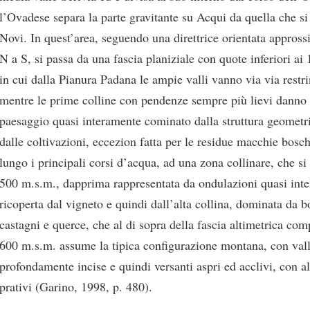
l’Ovadese separa la parte gravitante su Acqui da quella che si
Novi. In quest’area, seguendo una direttrice orientata appros
N a S, si passa da una fascia planiziale con quote inferiori a
in cui dalla Pianura Padana le ampie valli vanno via via restr
mentre le prime colline con pendenze sempre più lievi danno 
paesaggio quasi interamente cominato dalla struttura geometri
dalle coltivazioni, eccezion fatta per le residue macchie bosc
lungo i principali corsi d’acqua, ad una zona collinare, che si
500 m.s.m., dapprima rappresentata da ondulazioni quasi int
ricoperta dal vigneto e quindi dall’alta collina, dominata da b
castagni e querce, che al di sopra della fascia altimetrica com
600 m.s.m. assume la tipica configurazione montana, con vall
profondamente incise e quindi versanti aspri ed acclivi, con a
prativi (Garino, 1998, p. 480).